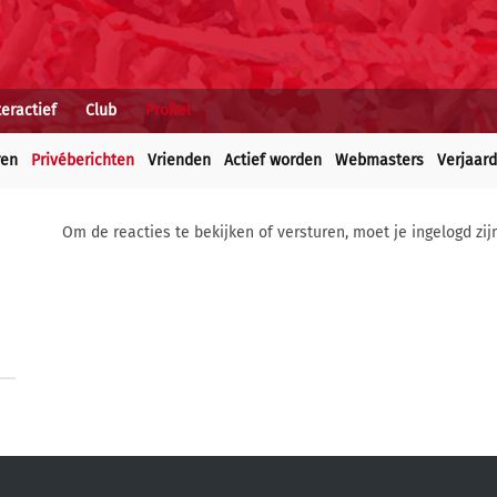
teractief
Club
Profiel
ren
Privéberichten
Vrienden
Actief worden
Webmasters
Verjaar
Om de reacties te bekijken of versturen, moet je ingelogd zij