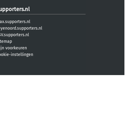
upporters.nl
ax.supporters.nl
eyenoord.supporters.nl
V.supporters.nl
itemap
ijn voorkeuren
ookie-instellingen