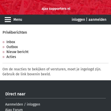
Menu
inloggen
|
aanmelden
Privéberichten
Inbox
Outbox
Nieuw bericht
Acties
Om de reacties te bekijken of versturen, moet je ingelogd zijn.
Gebruik de link bovenin beeld.
Direct naar
Aanmelden
/
inloggen
Ajax Forum