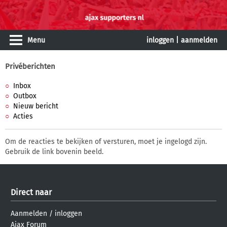
Menu
inloggen
|
aanmelden
Privéberichten
Inbox
Outbox
Nieuw bericht
Acties
Om de reacties te bekijken of versturen, moet je ingelogd zijn.
Gebruik de link bovenin beeld.
Direct naar
Aanmelden
/
inloggen
Ajax Forum