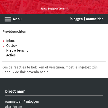
Menu
inloggen
|
aanmelden
Privéberichten
Inbox
Outbox
Nieuw bericht
Acties
Om de reacties te bekijken of versturen, moet je ingelogd zijn.
Gebruik de link bovenin beeld.
Direct naar
Aanmelden
/
inloggen
Ajax Forum