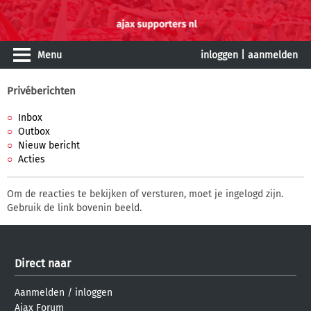
Menu
inloggen
|
aanmelden
Privéberichten
Inbox
Outbox
Nieuw bericht
Acties
Om de reacties te bekijken of versturen, moet je ingelogd zijn.
Gebruik de link bovenin beeld.
Direct naar
Aanmelden
/
inloggen
Ajax Forum