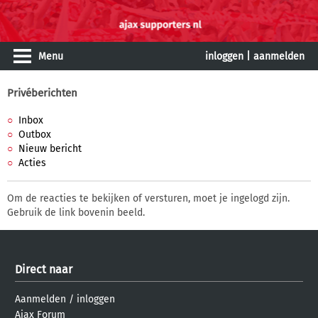
Menu
inloggen
|
aanmelden
Privéberichten
Inbox
Outbox
Nieuw bericht
Acties
Om de reacties te bekijken of versturen, moet je ingelogd zijn.
Gebruik de link bovenin beeld.
Direct naar
Aanmelden
/
inloggen
Ajax Forum