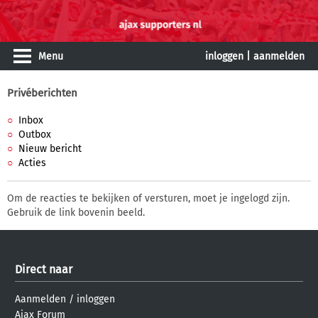
Menu
inloggen
|
aanmelden
Privéberichten
Inbox
Outbox
Nieuw bericht
Acties
Om de reacties te bekijken of versturen, moet je ingelogd zijn.
Gebruik de link bovenin beeld.
Direct naar
Aanmelden
/
inloggen
Ajax Forum