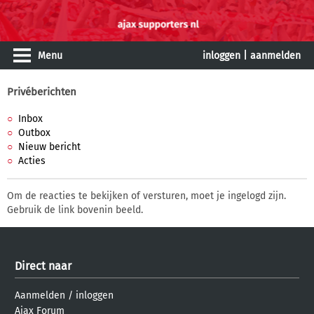
Menu
inloggen
|
aanmelden
Privéberichten
Inbox
Outbox
Nieuw bericht
Acties
Om de reacties te bekijken of versturen, moet je ingelogd zijn.
Gebruik de link bovenin beeld.
Direct naar
Aanmelden
/
inloggen
Ajax Forum