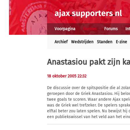
Voorpagina
Nieuws
Forums
In
Archief
Wedstrijden
Standen
E-zine
Anastasiou pakt zijn k
18 oktober 2005 22:32
De discussie over de spitspositie die al zola
geroepen door de Griek Anastasiou. Hij bel
twee goals te scoren. Waar andere Ajax spel
was de Griek wel trefzeker. De spelers sprak
elftal beter zou laten spelen. Nu bewijst hi
een publiekswissel van het veld aan het ein