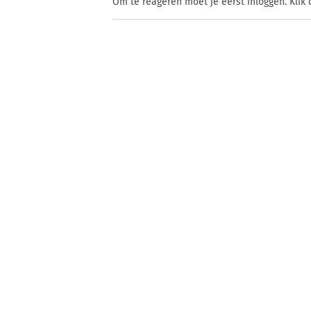
Om te reageren moet je eerst inloggen. Klik 