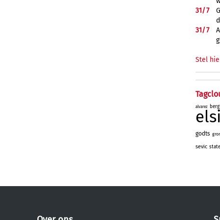
w
31/
7
G
d
31/
7
A
g
Stel hie
Tagclo
berg
alvarez
el
godts
gro
sevic
stat
Over ons
S