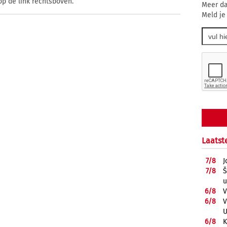
op de link rechtsboven.
Meer da
Meld je
Laatst
7/
8
J
7/
8
Š
u
6/
8
V
6/
8
V
U
6/
8
K