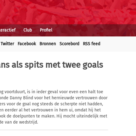
teractief
Club
Profiel
Twitter
Facebook
Bronnen
Scorebord
RSS feed
ans als spits met twee goals
ng voortduurt, is in ieder geval voor even een halt toe
oonde Danny Blind voor het hernieuwde vertrouwen door
ers voor de goal nog steeds de scherpte niet hadden,
en eerder al het vertrouwen in hem ui, omdat hij het
j ook de doelpunten te maken. Hij mocht uiteindelijk met
de van de wedstrijd.