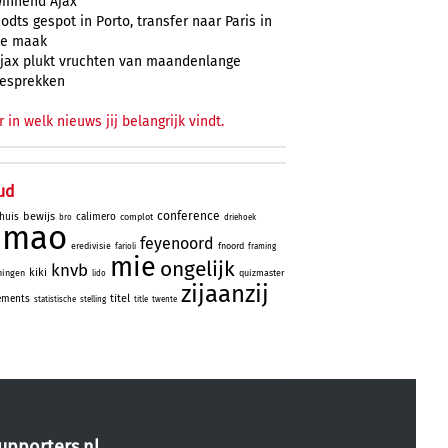
innend Ajax
odts gespot in Porto, transfer naar Paris in
e maak
jax plukt vruchten van maandenlange
esprekken
r in welk nieuws jij belangrijk vindt.
ud
conference
bewijs
huis
calimero
complot
bro
driehoek
simao
feyenoord
eredivisie
fnoord
farioli
framing
mie
ongelijk
knvb
kiki
ningen
quizmaster
lido
zijaanzij
titel
ements
statistische
stelling
title
twente
upporters.nl