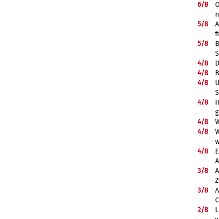
6/
8
O
5/
8
A
f
5/
8
B
S
4/
8
D
4/
8
B
4/
8
U
S
4/
8
H
g
4/
8
W
4/
8
W
w
4/
8
E
A
3/
8
A
Z
3/
8
A
C
2/
8
L