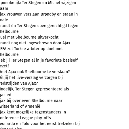
pmerkelijk: Ter Stegen en Míchel wijzigen
naam
jax Vrouwen verslaan Brøndby en staan in
inale
randt én Ter Stegen speelgerechtigd tegen
helbourne
uel met Shelbourne uitverkocht
randt nog niet ingeschreven door Ajax
EFA zet Turkse arbiter op duel met
helbourne
eb jij Ter Stegen al in je favoriete basiself
ezet?
eet Ajax ook Shelbourne te verslaan?
il jij het live-verslag verzorgen bij
edstrijden van Ajax?
indelijk, Ter Stegen gepresenteerd als
jacied
jax bij overleven Shelbourne naar
witserland of Armenië
jax kent mogelijke tegenstanders in
onference League play-offs
eonardo en Tolu voor het eerst trefzeker bij