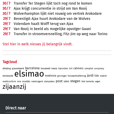
30/
7
Transfer Ter Stegen lijkt toch nog rond te komen
30/
7
Ajax krijgt concurrentie in strijd om Van Rooij
30/
7
Wolverhampton lijkt niet rouwig om vertrek Arokodare
29/
7
Bevestigd: Ajax huurt Arokodare van de Wolves
29/
7
Volendam haalt Wolff terug van Ajax
29/
7
Van Rooij in beeld als mogelijke opvolger Gaaei
29/
7
Transfer in stroomversnelling, Fitz-Jim op weg naar Torino
Stel hier in welk nieuws jij belangrijk vindt.
Tagcloud
barcelona
calimero
ajaxnetwerk
complot
afwijking
benadeeld
bewijs
bijzonders
bril
conspiracy
elsimao
jordi
eredivisie
lido
huiswerkoefening
denkwereld
groningen
madrid
post
stegen
sano
mie
torrents
marktconform
moeilijks
neerbuigend
olympiakos
titel
vegen
zijaanzij
Direct naar