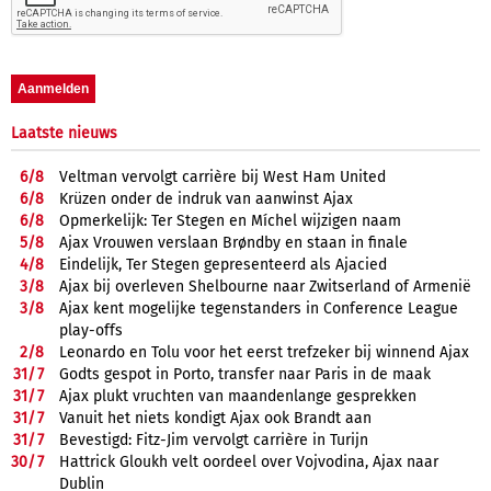
Laatste nieuws
6/
8
Veltman vervolgt carrière bij West Ham United
6/
8
Krüzen onder de indruk van aanwinst Ajax
6/
8
Opmerkelijk: Ter Stegen en Míchel wijzigen naam
5/
8
Ajax Vrouwen verslaan Brøndby en staan in finale
4/
8
Eindelijk, Ter Stegen gepresenteerd als Ajacied
3/
8
Ajax bij overleven Shelbourne naar Zwitserland of Armenië
3/
8
Ajax kent mogelijke tegenstanders in Conference League
play-offs
2/
8
Leonardo en Tolu voor het eerst trefzeker bij winnend Ajax
31/
7
Godts gespot in Porto, transfer naar Paris in de maak
31/
7
Ajax plukt vruchten van maandenlange gesprekken
31/
7
Vanuit het niets kondigt Ajax ook Brandt aan
31/
7
Bevestigd: Fitz-Jim vervolgt carrière in Turijn
30/
7
Hattrick Gloukh velt oordeel over Vojvodina, Ajax naar
Dublin