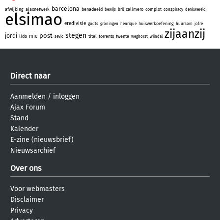
barcelona
afwijking
ajaxnetwerk
benadeeld
calimero
complot
bewijs
bril
conspiracy
denkwereld
elsimao
eredivisie
huiswerkoefening
godts
groningen
henrique
huursom
jofre
zijaanzij
stegen
post
jordi
mie
lido
titel
torrents
twente
sevic
weghorst
wijndal
Direct naar
Aanmelden
/
inloggen
Ajax Forum
Stand
Kalender
E-zine (nieuwsbrief)
Nieuwsarchief
Over ons
Voor webmasters
Disclaimer
Privacy