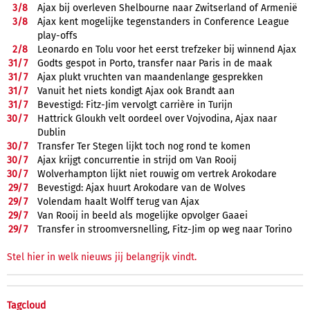
3/
8
Ajax bij overleven Shelbourne naar Zwitserland of Armenië
3/
8
Ajax kent mogelijke tegenstanders in Conference League
play-offs
2/
8
Leonardo en Tolu voor het eerst trefzeker bij winnend Ajax
31/
7
Godts gespot in Porto, transfer naar Paris in de maak
31/
7
Ajax plukt vruchten van maandenlange gesprekken
31/
7
Vanuit het niets kondigt Ajax ook Brandt aan
31/
7
Bevestigd: Fitz-Jim vervolgt carrière in Turijn
30/
7
Hattrick Gloukh velt oordeel over Vojvodina, Ajax naar
Dublin
30/
7
Transfer Ter Stegen lijkt toch nog rond te komen
30/
7
Ajax krijgt concurrentie in strijd om Van Rooij
30/
7
Wolverhampton lijkt niet rouwig om vertrek Arokodare
29/
7
Bevestigd: Ajax huurt Arokodare van de Wolves
29/
7
Volendam haalt Wolff terug van Ajax
29/
7
Van Rooij in beeld als mogelijke opvolger Gaaei
29/
7
Transfer in stroomversnelling, Fitz-Jim op weg naar Torino
Stel hier in welk nieuws jij belangrijk vindt.
Tagcloud