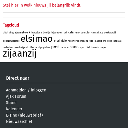
Stel hier in welk nieuws jij belangrijk vindt.
Tagcloud
ajaxnetwerk
calimero
afwijking
bewijs
complot
barcelona
bijzonders
bril
conspiracy
denkwereld
elsimao
eredivisie
huiswerkoefening
doorgewinterde
lido
madrid
moeilijks
napraat
post
sano
nederland
neerbuigend
offense
olympiakos
redrum
spot
titel
torrents
vegen
zijaanzij
Direct naar
Aanmelden
/
inloggen
Ajax Forum
Stand
Kalender
E-zine (nieuwsbrief)
Nieuwsarchief