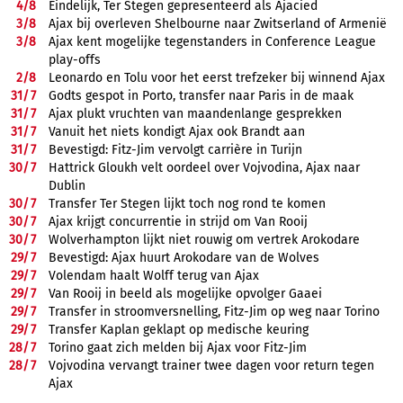
4/
8
Eindelijk, Ter Stegen gepresenteerd als Ajacied
3/
8
Ajax bij overleven Shelbourne naar Zwitserland of Armenië
3/
8
Ajax kent mogelijke tegenstanders in Conference League
play-offs
2/
8
Leonardo en Tolu voor het eerst trefzeker bij winnend Ajax
31/
7
Godts gespot in Porto, transfer naar Paris in de maak
31/
7
Ajax plukt vruchten van maandenlange gesprekken
31/
7
Vanuit het niets kondigt Ajax ook Brandt aan
31/
7
Bevestigd: Fitz-Jim vervolgt carrière in Turijn
30/
7
Hattrick Gloukh velt oordeel over Vojvodina, Ajax naar
Dublin
30/
7
Transfer Ter Stegen lijkt toch nog rond te komen
30/
7
Ajax krijgt concurrentie in strijd om Van Rooij
30/
7
Wolverhampton lijkt niet rouwig om vertrek Arokodare
29/
7
Bevestigd: Ajax huurt Arokodare van de Wolves
29/
7
Volendam haalt Wolff terug van Ajax
29/
7
Van Rooij in beeld als mogelijke opvolger Gaaei
29/
7
Transfer in stroomversnelling, Fitz-Jim op weg naar Torino
29/
7
Transfer Kaplan geklapt op medische keuring
28/
7
Torino gaat zich melden bij Ajax voor Fitz-Jim
28/
7
Vojvodina vervangt trainer twee dagen voor return tegen
Ajax