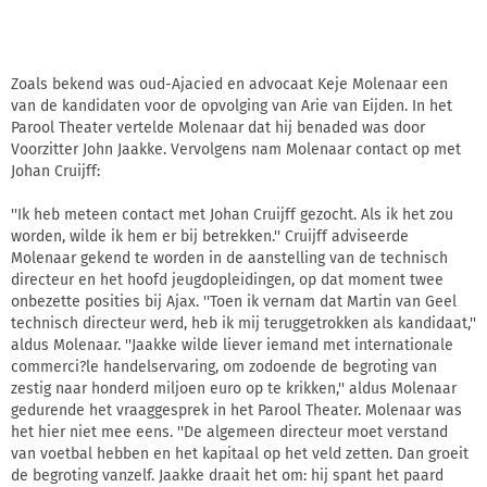
Zoals bekend was oud-Ajacied en advocaat Keje Molenaar een
van de kandidaten voor de opvolging van Arie van Eijden. In het
Parool Theater vertelde Molenaar dat hij benaded was door
Voorzitter John Jaakke. Vervolgens nam Molenaar contact op met
Johan Cruijff:
''Ik heb meteen contact met Johan Cruijff gezocht. Als ik het zou
worden, wilde ik hem er bij betrekken.'' Cruijff adviseerde
Molenaar gekend te worden in de aanstelling van de technisch
directeur en het hoofd jeugdopleidingen, op dat moment twee
onbezette posities bij Ajax. ''Toen ik vernam dat Martin van Geel
technisch directeur werd, heb ik mij teruggetrokken als kandidaat,''
aldus Molenaar. ''Jaakke wilde liever iemand met internationale
commerci?le handelservaring, om zodoende de begroting van
zestig naar honderd miljoen euro op te krikken,'' aldus Molenaar
gedurende het vraaggesprek in het Parool Theater. Molenaar was
het hier niet mee eens. ''De algemeen directeur moet verstand
van voetbal hebben en het kapitaal op het veld zetten. Dan groeit
de begroting vanzelf. Jaakke draait het om: hij spant het paard