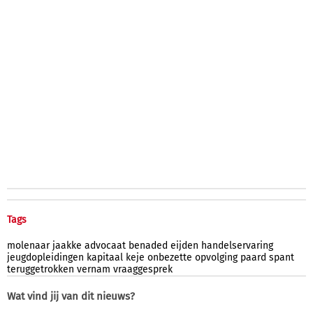
Tags
molenaar
jaakke
advocaat
benaded
eijden
handelservaring
jeugdopleidingen
kapitaal
keje
onbezette
opvolging
paard
spant
teruggetrokken
vernam
vraaggesprek
Wat vind jij van dit nieuws?