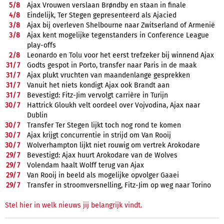
5/
8
Ajax Vrouwen verslaan Brøndby en staan in finale
4/
8
Eindelijk, Ter Stegen gepresenteerd als Ajacied
3/
8
Ajax bij overleven Shelbourne naar Zwitserland of Armenië
3/
8
Ajax kent mogelijke tegenstanders in Conference League
play-offs
2/
8
Leonardo en Tolu voor het eerst trefzeker bij winnend Ajax
31/
7
Godts gespot in Porto, transfer naar Paris in de maak
31/
7
Ajax plukt vruchten van maandenlange gesprekken
31/
7
Vanuit het niets kondigt Ajax ook Brandt aan
31/
7
Bevestigd: Fitz-Jim vervolgt carrière in Turijn
30/
7
Hattrick Gloukh velt oordeel over Vojvodina, Ajax naar
Dublin
30/
7
Transfer Ter Stegen lijkt toch nog rond te komen
30/
7
Ajax krijgt concurrentie in strijd om Van Rooij
30/
7
Wolverhampton lijkt niet rouwig om vertrek Arokodare
29/
7
Bevestigd: Ajax huurt Arokodare van de Wolves
29/
7
Volendam haalt Wolff terug van Ajax
29/
7
Van Rooij in beeld als mogelijke opvolger Gaaei
29/
7
Transfer in stroomversnelling, Fitz-Jim op weg naar Torino
Stel hier in welk nieuws jij belangrijk vindt.