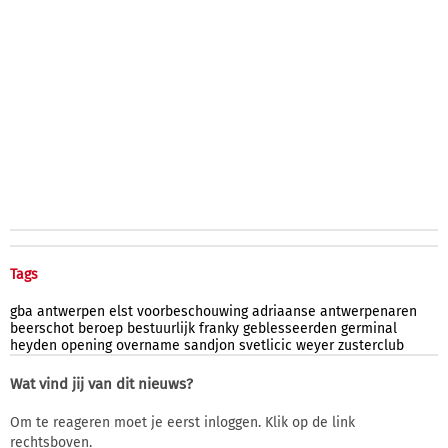
Tags
gba
antwerpen
elst
voorbeschouwing
adriaanse
antwerpenaren
beerschot
beroep
bestuurlijk
franky
geblesseerden
germinal
heyden
opening
overname
sandjon
svetlicic
weyer
zusterclub
Wat vind jij van dit nieuws?
Om te reageren moet je eerst inloggen. Klik op de link
rechtsboven.