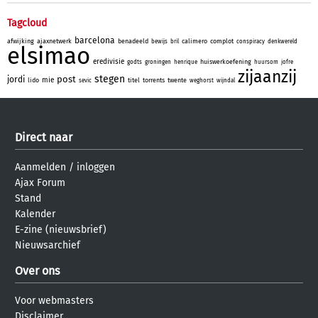
Tagcloud
barcelona
afwijking
ajaxnetwerk
benadeeld
calimero
complot
bewijs
bril
conspiracy
denkwereld
elsimao
eredivisie
huiswerkoefening
godts
groningen
henrique
huursom
jofre
zijaanzij
stegen
post
jordi
mie
lido
titel
torrents
twente
sevic
weghorst
wijndal
Direct naar
Aanmelden
/
inloggen
Ajax Forum
Stand
Kalender
E-zine (nieuwsbrief)
Nieuwsarchief
Over ons
Voor webmasters
Disclaimer