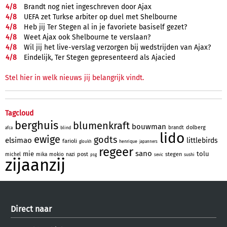
4/
8
Brandt nog niet ingeschreven door Ajax
4/
8
UEFA zet Turkse arbiter op duel met Shelbourne
4/
8
Heb jij Ter Stegen al in je favoriete basiself gezet?
4/
8
Weet Ajax ook Shelbourne te verslaan?
4/
8
Wil jij het live-verslag verzorgen bij wedstrijden van Ajax?
4/
8
Eindelijk, Ter Stegen gepresenteerd als Ajacied
Stel hier in welk nieuws jij belangrijk vindt.
Tagcloud
berghuis
blumenkraft
bouwman
dolberg
brandt
blind
afca
lido
ewige
godts
elsimao
littlebirds
farioli
henrique
gloukh
japanners
regeer
sano
mie
tolu
post
stegen
michel
mika
mokio
nazi
sushi
psg
sevic
zijaanzij
Direct naar