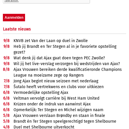
Laatste nieuws
9/
8
KNVB zet Van der Laan op duel in Zwolle
9/
8
Heb jij Brandt en Ter Stegen al in je favoriete opstelling
gezet?
9/
8
Wat denk jij dat Ajax gaat doen tegen PEC Zwolle?
9/
8
Wil jij het live-verslag verzorgen bij wedstrijden van Ajax?
8/
8
Ajax Vrouwen bereiken derde kwalificatieronde Champions
League na moeizame zege op Rangers
7/
8
Jong Ajax begint nieuw seizoen met nederlaag
7/
8
Šutalo heeft vertrekwens en clubs voor uitkiezen
6/
8
Vermoedelijke opstelling Ajax
6/
8
Veltman vervolgt carrière bij West Ham United
6/
8
Krüzen onder de indruk van aanwinst Ajax
6/
8
Opmerkelijk: Ter Stegen en Míchel wijzigen naam
5/
8
Ajax Vrouwen verslaan Brøndby en staan in finale
5/
8
Brandt én Ter Stegen speelgerechtigd tegen Shelbourne
4/
8
Duel met Shelbourne uitverkocht