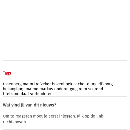
Tags
rosenberg
malm
trefzeker
bovenhoek
cachet
djurg
elfsborg
helsingborg
malmo
markus
onderuitging
rden
scorend
titelkandidaat
verhinderen
Wat vind jij van dit nieuws?
Om te reageren moet je eerst inloggen. Klik op de link
rechtsboven.