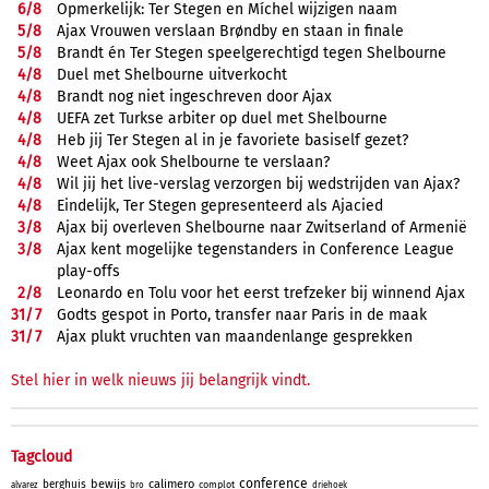
6/
8
Opmerkelijk: Ter Stegen en Míchel wijzigen naam
5/
8
Ajax Vrouwen verslaan Brøndby en staan in finale
5/
8
Brandt én Ter Stegen speelgerechtigd tegen Shelbourne
4/
8
Duel met Shelbourne uitverkocht
4/
8
Brandt nog niet ingeschreven door Ajax
4/
8
UEFA zet Turkse arbiter op duel met Shelbourne
4/
8
Heb jij Ter Stegen al in je favoriete basiself gezet?
4/
8
Weet Ajax ook Shelbourne te verslaan?
4/
8
Wil jij het live-verslag verzorgen bij wedstrijden van Ajax?
4/
8
Eindelijk, Ter Stegen gepresenteerd als Ajacied
3/
8
Ajax bij overleven Shelbourne naar Zwitserland of Armenië
3/
8
Ajax kent mogelijke tegenstanders in Conference League
play-offs
2/
8
Leonardo en Tolu voor het eerst trefzeker bij winnend Ajax
31/
7
Godts gespot in Porto, transfer naar Paris in de maak
31/
7
Ajax plukt vruchten van maandenlange gesprekken
Stel hier in welk nieuws jij belangrijk vindt.
Tagcloud
conference
bewijs
calimero
berghuis
complot
alvarez
bro
driehoek