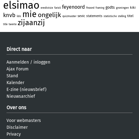
elsimao
feyenoord
godts
kiki
eredivisie
fnoord
groningen
farioli
framing
mie
ongelijk
knvb
sevic
titel
statements
quizmaster
lido
statistische
stelling
zijaanzij
title
twente
Direct naar
Aanmelden
/
inloggen
Ajax Forum
Stand
Kalender
E-zine (nieuwsbrief)
Nieuwsarchief
Over ons
Voor webmasters
Disclaimer
Privacy