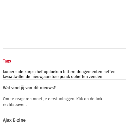
Tags
kuiper
side
korpschef
opdoeken
bittere
dreigementen
heffen
kwaadwillende
nieuwjaarstoespraak
opheffen
zenden
Wat vind jij van dit nieuws?
Om te reageren moet je eerst inloggen. Klik op de link
rechtsboven.
Ajax E-zine