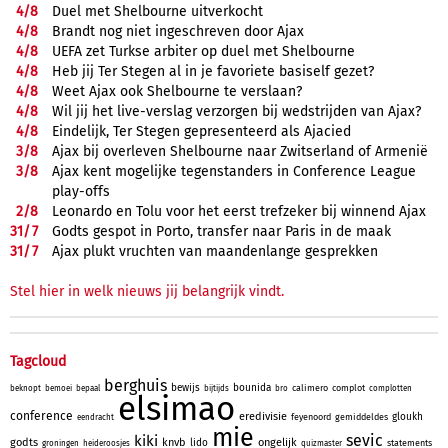
4/
8
Duel met Shelbourne uitverkocht
4/
8
Brandt nog niet ingeschreven door Ajax
4/
8
UEFA zet Turkse arbiter op duel met Shelbourne
4/
8
Heb jij Ter Stegen al in je favoriete basiself gezet?
4/
8
Weet Ajax ook Shelbourne te verslaan?
4/
8
Wil jij het live-verslag verzorgen bij wedstrijden van Ajax?
4/
8
Eindelijk, Ter Stegen gepresenteerd als Ajacied
3/
8
Ajax bij overleven Shelbourne naar Zwitserland of Armenië
3/
8
Ajax kent mogelijke tegenstanders in Conference League
play-offs
2/
8
Leonardo en Tolu voor het eerst trefzeker bij winnend Ajax
31/
7
Godts gespot in Porto, transfer naar Paris in de maak
31/
7
Ajax plukt vruchten van maandenlange gesprekken
Stel hier in welk nieuws jij belangrijk vindt.
Tagcloud
berghuis
bewijs
bounida
calimero
complot
beknopt
bemoei
bepaal
bijtijds
bro
complotten
elsimao
conference
eredivisie
gloukh
feyenoord
gemiddeldes
eendracht
mie
sevic
kiki
godts
knvb
ongelijk
lido
statements
groningen
heideroosjes
quizmaster