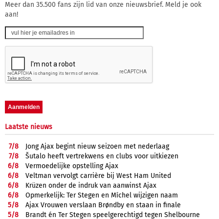
Meer dan 35.500 fans zijn lid van onze nieuwsbrief. Meld je ook
aan!
Laatste nieuws
7/
8
Jong Ajax begint nieuw seizoen met nederlaag
7/
8
Šutalo heeft vertrekwens en clubs voor uitkiezen
6/
8
Vermoedelijke opstelling Ajax
6/
8
Veltman vervolgt carrière bij West Ham United
6/
8
Krüzen onder de indruk van aanwinst Ajax
6/
8
Opmerkelijk: Ter Stegen en Míchel wijzigen naam
5/
8
Ajax Vrouwen verslaan Brøndby en staan in finale
5/
8
Brandt én Ter Stegen speelgerechtigd tegen Shelbourne