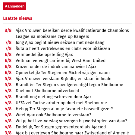
Laatste nieuws
8/
8
Ajax Vrouwen bereiken derde kwalificatieronde Champions
League na moeizame zege op Rangers
7/
8
Jong Ajax begint nieuw seizoen met nederlaag
7/
8
Šutalo heeft vertrekwens en clubs voor uitkiezen
6/
8
Vermoedelijke opstelling Ajax
6/
8
Veltman vervolgt carrière bij West Ham United
6/
8
Krüzen onder de indruk van aanwinst Ajax
6/
8
Opmerkelijk: Ter Stegen en Míchel wijzigen naam
5/
8
Ajax Vrouwen verslaan Brøndby en staan in finale
5/
8
Brandt én Ter Stegen speelgerechtigd tegen Shelbourne
4/
8
Duel met Shelbourne uitverkocht
4/
8
Brandt nog niet ingeschreven door Ajax
4/
8
UEFA zet Turkse arbiter op duel met Shelbourne
4/
8
Heb jij Ter Stegen al in je favoriete basiself gezet?
4/
8
Weet Ajax ook Shelbourne te verslaan?
4/
8
Wil jij het live-verslag verzorgen bij wedstrijden van Ajax?
4/
8
Eindelijk, Ter Stegen gepresenteerd als Ajacied
3/
8
Ajax bij overleven Shelbourne naar Zwitserland of Armenië