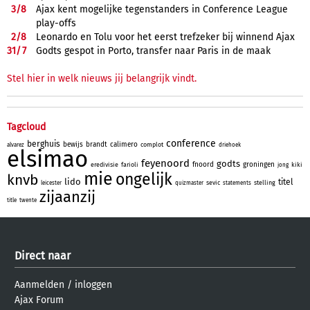
3/
8
Ajax kent mogelijke tegenstanders in Conference League
play-offs
2/
8
Leonardo en Tolu voor het eerst trefzeker bij winnend Ajax
31/
7
Godts gespot in Porto, transfer naar Paris in de maak
Stel hier in welk nieuws jij belangrijk vindt.
Tagcloud
conference
berghuis
bewijs
brandt
calimero
complot
alvarez
driehoek
elsimao
feyenoord
godts
fnoord
groningen
eredivisie
farioli
kiki
jong
mie
ongelijk
knvb
lido
titel
sevic
stelling
leicester
quizmaster
statements
zijaanzij
title
twente
Direct naar
Aanmelden
/
inloggen
Ajax Forum