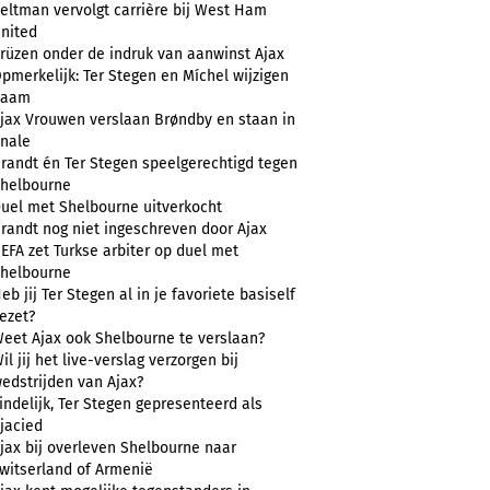
eltman vervolgt carrière bij West Ham
nited
rüzen onder de indruk van aanwinst Ajax
pmerkelijk: Ter Stegen en Míchel wijzigen
naam
jax Vrouwen verslaan Brøndby en staan in
inale
randt én Ter Stegen speelgerechtigd tegen
helbourne
uel met Shelbourne uitverkocht
randt nog niet ingeschreven door Ajax
EFA zet Turkse arbiter op duel met
helbourne
eb jij Ter Stegen al in je favoriete basiself
ezet?
eet Ajax ook Shelbourne te verslaan?
il jij het live-verslag verzorgen bij
edstrijden van Ajax?
indelijk, Ter Stegen gepresenteerd als
jacied
jax bij overleven Shelbourne naar
witserland of Armenië