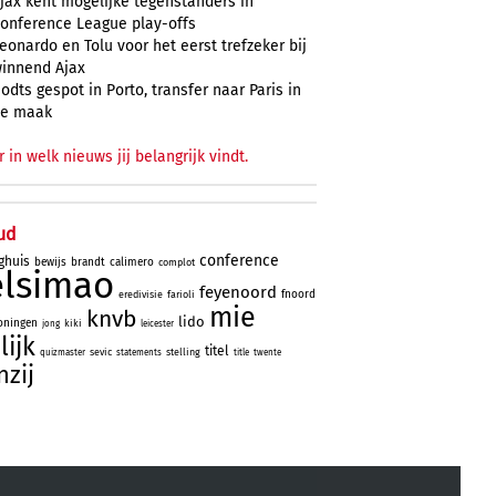
jax kent mogelijke tegenstanders in
onference League play-offs
eonardo en Tolu voor het eerst trefzeker bij
innend Ajax
odts gespot in Porto, transfer naar Paris in
e maak
r in welk nieuws jij belangrijk vindt.
ud
conference
ghuis
bewijs
brandt
calimero
complot
elsimao
feyenoord
fnoord
eredivisie
farioli
mie
knvb
lido
oningen
kiki
jong
leicester
lijk
titel
sevic
stelling
quizmaster
statements
title
twente
nzij