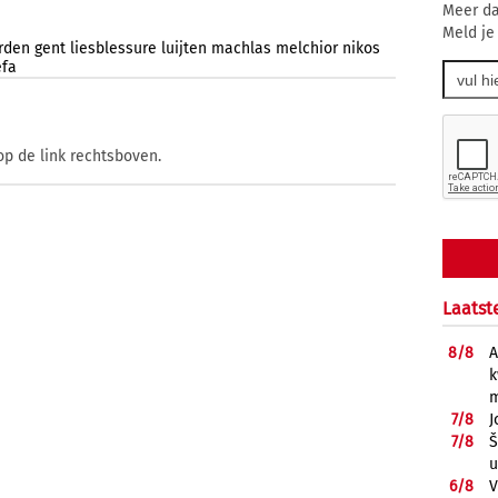
Meer da
Meld je
rden
gent
liesblessure
luijten
machlas
melchior
nikos
efa
op de link rechtsboven.
Laatst
8/
8
A
k
m
7/
8
J
7/
8
Š
u
6/
8
V