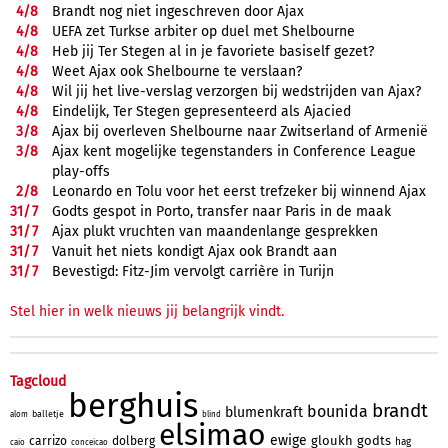
4/
8
Brandt nog niet ingeschreven door Ajax
4/
8
UEFA zet Turkse arbiter op duel met Shelbourne
4/
8
Heb jij Ter Stegen al in je favoriete basiself gezet?
4/
8
Weet Ajax ook Shelbourne te verslaan?
4/
8
Wil jij het live-verslag verzorgen bij wedstrijden van Ajax?
4/
8
Eindelijk, Ter Stegen gepresenteerd als Ajacied
3/
8
Ajax bij overleven Shelbourne naar Zwitserland of Armenië
3/
8
Ajax kent mogelijke tegenstanders in Conference League
play-offs
2/
8
Leonardo en Tolu voor het eerst trefzeker bij winnend Ajax
31/
7
Godts gespot in Porto, transfer naar Paris in de maak
31/
7
Ajax plukt vruchten van maandenlange gesprekken
31/
7
Vanuit het niets kondigt Ajax ook Brandt aan
31/
7
Bevestigd: Fitz-Jim vervolgt carrière in Turijn
Stel hier in welk nieuws jij belangrijk vindt.
Tagcloud
berghuis
brandt
bounida
blumenkraft
balletje
alom
blind
elsimao
ewige
gloukh
godts
carrizo
dolberg
hag
caio
conceicao