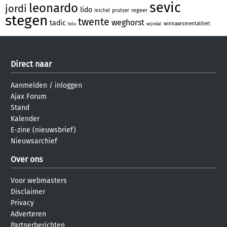
sevic
leonardo
jordi
lido
regeer
michel
prutser
stegen
twente
weghorst
tadic
winnaarsmentaliteit
tolu
wijndal
Direct naar
Aanmelden
/
inloggen
Ajax Forum
Stand
Kalender
E-zine (nieuwsbrief)
Nieuwsarchief
Over ons
Voor webmasters
Disclaimer
Privacy
Adverteren
Partnerberichten