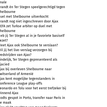
inale
randt én Ter Stegen speelgerechtigd tegen
helbourne
uel met Shelbourne uitverkocht
randt nog niet ingeschreven door Ajax
EFA zet Turkse arbiter op duel met
helbourne
eb jij Ter Stegen al in je favoriete basiself
ezet?
eet Ajax ook Shelbourne te verslaan?
il jij het live-verslag verzorgen bij
edstrijden van Ajax?
indelijk, Ter Stegen gepresenteerd als
jacied
jax bij overleven Shelbourne naar
witserland of Armenië
jax kent mogelijke tegenstanders in
onference League play-offs
eonardo en Tolu voor het eerst trefzeker bij
innend Ajax
odts gespot in Porto, transfer naar Paris in
e maak