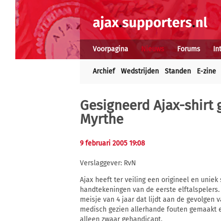
Voorpagina
Nieuws
Forums
In
Archief
Wedstrijden
Standen
E-zine
Gesigneerd Ajax-shirt 
Myrthe
9 februari 2005 19:08
Verslaggever: RvN
Ajax heeft ter veiling een origineel en uniek
handtekeningen van de eerste elftalspelers. 
meisje van 4 jaar dat lijdt aan de gevolgen
medisch gezien allerhande fouten gemaakt en
alleen zwaar gehandicapt.