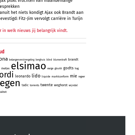
jax plukt vruchten van maandenlange
esprekken
anuit het niets kondigt Ajax ook Brandt aan
evestigd: Fitz-Jim vervolgt carrière in Turijn
r in welk nieuws jij belangrijk vindt.
ud
lona
brandt
belangenverstrengeling
berghuis
blind
blumenkraft
elsimao
godts
dealtjes
ewige
gloukh
hag
jordi
lido
mie
leonardo
liquide
marktconform
regeer
tegen
twente
weghorst
tadic
torrents
wijndal
liteit