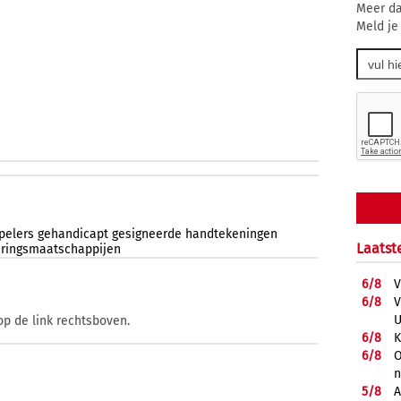
Meer da
Meld je
spelers
gehandicapt
gesigneerde
handtekeningen
Laatst
eringsmaatschappijen
6/
8
V
6/
8
V
U
op de link rechtsboven.
6/
8
K
6/
8
O
5/
8
A