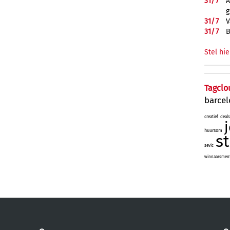
31/
7
A
g
31/
7
V
31/
7
B
Stel hie
Tagclo
barce
creatief
deals
huursom
s
sevic
winnaarsmenta