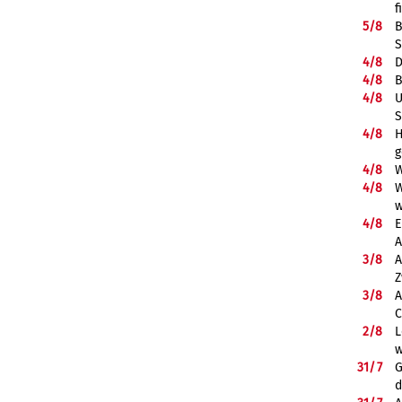
f
5/
8
B
S
4/
8
D
4/
8
B
4/
8
U
S
4/
8
H
g
4/
8
W
4/
8
W
w
4/
8
E
A
3/
8
A
Z
3/
8
A
C
2/
8
L
w
31/
7
G
d