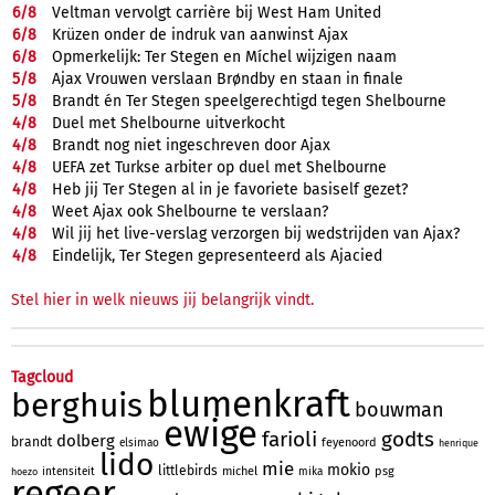
6/
8
Veltman vervolgt carrière bij West Ham United
6/
8
Krüzen onder de indruk van aanwinst Ajax
6/
8
Opmerkelijk: Ter Stegen en Míchel wijzigen naam
5/
8
Ajax Vrouwen verslaan Brøndby en staan in finale
5/
8
Brandt én Ter Stegen speelgerechtigd tegen Shelbourne
4/
8
Duel met Shelbourne uitverkocht
4/
8
Brandt nog niet ingeschreven door Ajax
4/
8
UEFA zet Turkse arbiter op duel met Shelbourne
4/
8
Heb jij Ter Stegen al in je favoriete basiself gezet?
4/
8
Weet Ajax ook Shelbourne te verslaan?
4/
8
Wil jij het live-verslag verzorgen bij wedstrijden van Ajax?
4/
8
Eindelijk, Ter Stegen gepresenteerd als Ajacied
Stel hier in welk nieuws jij belangrijk vindt.
Tagcloud
blumenkraft
berghuis
bouwman
ewige
farioli
godts
dolberg
brandt
feyenoord
elsimao
henrique
lido
mie
mokio
littlebirds
michel
psg
intensiteit
mika
hoezo
regeer