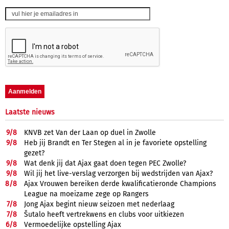
Laatste nieuws
9/
8
KNVB zet Van der Laan op duel in Zwolle
9/
8
Heb jij Brandt en Ter Stegen al in je favoriete opstelling
gezet?
9/
8
Wat denk jij dat Ajax gaat doen tegen PEC Zwolle?
9/
8
Wil jij het live-verslag verzorgen bij wedstrijden van Ajax?
8/
8
Ajax Vrouwen bereiken derde kwalificatieronde Champions
League na moeizame zege op Rangers
7/
8
Jong Ajax begint nieuw seizoen met nederlaag
7/
8
Šutalo heeft vertrekwens en clubs voor uitkiezen
6/
8
Vermoedelijke opstelling Ajax