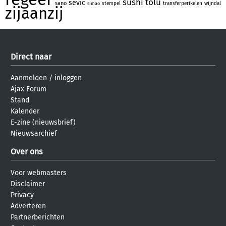
sushi
tolu
sevic
sano
stempel
transferperikelen
wijndal
simao
zijaanzij
Direct naar
Aanmelden
/
inloggen
Ajax Forum
Stand
Kalender
E-zine (nieuwsbrief)
Nieuwsarchief
Over ons
Voor webmasters
Disclaimer
Privacy
Adverteren
Partnerberichten