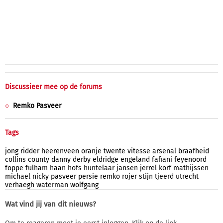
Discussieer mee op de forums
Remko Pasveer
Tags
jong
ridder
heerenveen
oranje
twente
vitesse
arsenal
braafheid
collins
county
danny
derby
eldridge
engeland
fafiani
feyenoord
foppe
fulham
haan
hofs
huntelaar
jansen
jerrel
korf
mathijssen
michael
nicky
pasveer
persie
remko
rojer
stijn
tjeerd
utrecht
verhaegh
waterman
wolfgang
Wat vind jij van dit nieuws?