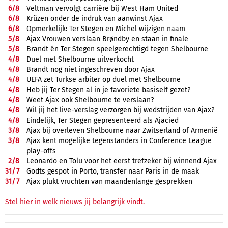
6/
8
Veltman vervolgt carrière bij West Ham United
6/
8
Krüzen onder de indruk van aanwinst Ajax
6/
8
Opmerkelijk: Ter Stegen en Míchel wijzigen naam
5/
8
Ajax Vrouwen verslaan Brøndby en staan in finale
5/
8
Brandt én Ter Stegen speelgerechtigd tegen Shelbourne
4/
8
Duel met Shelbourne uitverkocht
4/
8
Brandt nog niet ingeschreven door Ajax
4/
8
UEFA zet Turkse arbiter op duel met Shelbourne
4/
8
Heb jij Ter Stegen al in je favoriete basiself gezet?
4/
8
Weet Ajax ook Shelbourne te verslaan?
4/
8
Wil jij het live-verslag verzorgen bij wedstrijden van Ajax?
4/
8
Eindelijk, Ter Stegen gepresenteerd als Ajacied
3/
8
Ajax bij overleven Shelbourne naar Zwitserland of Armenië
3/
8
Ajax kent mogelijke tegenstanders in Conference League
play-offs
2/
8
Leonardo en Tolu voor het eerst trefzeker bij winnend Ajax
31/
7
Godts gespot in Porto, transfer naar Paris in de maak
31/
7
Ajax plukt vruchten van maandenlange gesprekken
Stel hier in welk nieuws jij belangrijk vindt.