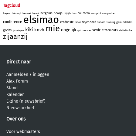
Tagcloud
berghuis
bewijs
calimero
complot
bayern
beknopt
bemoei
bepaal
bijtijds
bro
complotten
elsimao
conference
eredivisie
feyenoord
gemiddeldes
farioli
fnoord
framing
mie
kiki
knvb
ongelijk
sevic
godts
statements
quizmaster
groningen
statistische
zijaanzij
Direct naar
Aanmelden
/
inloggen
Ajax Forum
Stand
Kalender
E-zine (nieuwsbrief)
Nieuwsarchief
Over ons
Voor webmasters