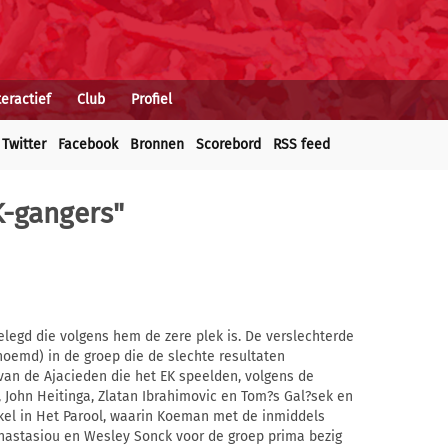
teractief
Club
Profiel
Twitter
Facebook
Bronnen
Scorebord
RSS feed
K-gangers"
legd die volgens hem de zere plek is. De verslechterde
oemd) in de groep die de slechte resultaten
 van de Ajacieden die het EK speelden, volgens de
, John Heitinga, Zlatan Ibrahimovic en Tom?s Gal?sek en
el in Het Parool, waarin Koeman met de inmiddels
Anastasiou en Wesley Sonck voor de groep prima bezig