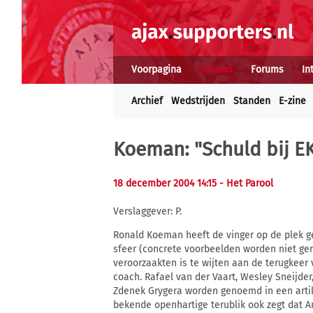
Voorpagina
Nieuws
Forums
In
Archief
Wedstrijden
Standen
E-zine
Koeman: "Schuld bij E
18 december 2004 14:15
- Het Parool
Verslaggever: P.
Ronald Koeman heeft de vinger op de plek ge
sfeer (concrete voorbeelden worden niet gen
veroorzaakten is te wijten aan de terugkeer
coach. Rafael van der Vaart, Wesley Sneijder
Zdenek Grygera worden genoemd in een artik
bekende openhartige terublik ook zegt dat 