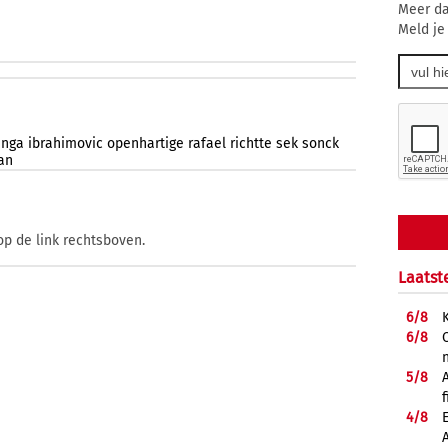
Meer da
Meld je
inga
ibrahimovic
openhartige
rafael
richtte
sek
sonck
an
op de link rechtsboven.
Laatst
6/
8
6/
8
5/
8
f
4/
8