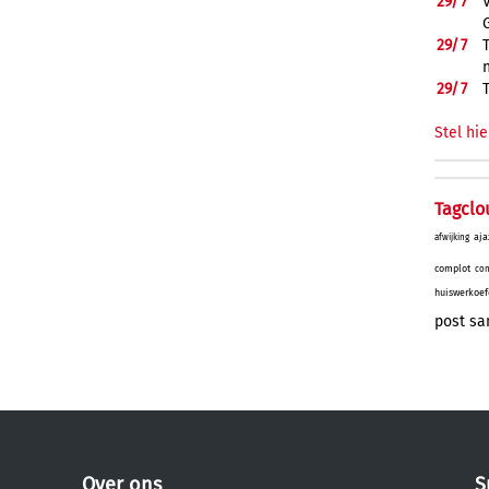
29/
7
29/
7
29/
7
Stel hie
Tagclo
aja
afwijking
complot
con
huiswerkoef
post
sa
Over ons
S