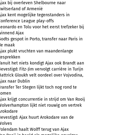
Ajax bij overleven Shelbourne naar
Zwitserland of Armenië
Ajax kent mogelijke tegenstanders in
Conference League play-offs
Leonardo en Tolu voor het eerst trefzeker bij
winnend Ajax
Godts gespot in Porto, transfer naar Paris in
de maak
Ajax plukt vruchten van maandenlange
gesprekken
Vanuit het niets kondigt Ajax ook Brandt aan
evestigd: Fitz-Jim vervolgt carrière in Turijn
Hattrick Gloukh velt oordeel over Vojvodina,
Ajax naar Dublin
Transfer Ter Stegen lijkt toch nog rond te
komen
Ajax krijgt concurrentie in strijd om Van Rooij
Wolverhampton lijkt niet rouwig om vertrek
Arokodare
Bevestigd: Ajax huurt Arokodare van de
Wolves
Volendam haalt Wolff terug van Ajax