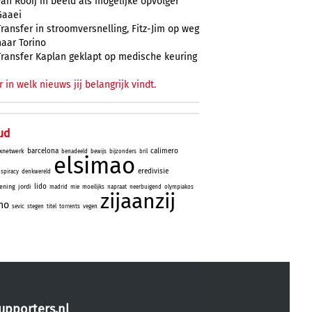
Van Rooij in beeld als mogelijke opvolger
Gaaei
Transfer in stroomversnelling, Fitz-Jim op weg
naar Torino
Transfer Kaplan geklapt op medische keuring
r in welk nieuws jij belangrijk vindt.
ud
barcelona
calimero
xnetwerk
benadeeld
bewijs
bijzonders
bril
elsimao
eredivisie
spiracy
denkwereld
lido
ening
jordi
madrid
mie
moeilijks
napraat
neerbuigend
olympiakos
zijaanzij
no
sevic
stegen
titel
torrents
vegen
upporters.nl