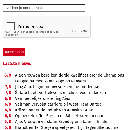
Laatste nieuws
8/
8
Ajax Vrouwen bereiken derde kwalificatieronde Champions
League na moeizame zege op Rangers
7/
8
Jong Ajax begint nieuw seizoen met nederlaag
7/
8
Šutalo heeft vertrekwens en clubs voor uitkiezen
6/
8
Vermoedelijke opstelling Ajax
6/
8
Veltman vervolgt carrière bij West Ham United
6/
8
Krüzen onder de indruk van aanwinst Ajax
6/
8
Opmerkelijk: Ter Stegen en Míchel wijzigen naam
5/
8
Ajax Vrouwen verslaan Brøndby en staan in finale
5/
8
Brandt én Ter Stegen speelgerechtigd tegen Shelbourne