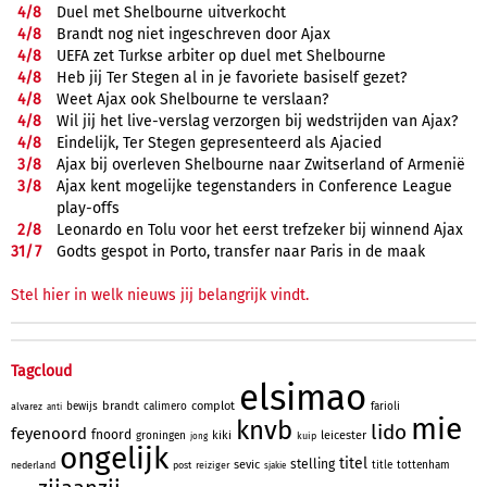
4/
8
Duel met Shelbourne uitverkocht
4/
8
Brandt nog niet ingeschreven door Ajax
4/
8
UEFA zet Turkse arbiter op duel met Shelbourne
4/
8
Heb jij Ter Stegen al in je favoriete basiself gezet?
4/
8
Weet Ajax ook Shelbourne te verslaan?
4/
8
Wil jij het live-verslag verzorgen bij wedstrijden van Ajax?
4/
8
Eindelijk, Ter Stegen gepresenteerd als Ajacied
3/
8
Ajax bij overleven Shelbourne naar Zwitserland of Armenië
3/
8
Ajax kent mogelijke tegenstanders in Conference League
play-offs
2/
8
Leonardo en Tolu voor het eerst trefzeker bij winnend Ajax
31/
7
Godts gespot in Porto, transfer naar Paris in de maak
Stel hier in welk nieuws jij belangrijk vindt.
Tagcloud
elsimao
brandt
complot
bewijs
calimero
farioli
alvarez
anti
mie
knvb
lido
feyenoord
fnoord
kiki
leicester
groningen
kuip
jong
ongelijk
titel
stelling
sevic
title
tottenham
nederland
post
reiziger
sjakie