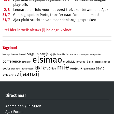
play-offs
2/
8
Leonardo en Tolu voor het eerst trefzeker bij winnend Ajax
31/
7
Godts gespot in Porto, transfer naar Paris in de maak
31/
7
Ajax plukt vruchten van maandenlange gesprekken
Stel hier in welk nieuws jij belangrijk vindt.
Tagcloud
berghuis
bewijs
calimero
beknopt
bemoei
bepaal
bijtijds
bounida
bro
complot
complotten
elsimao
conference
eredivisie
feyenoord
gemiddeldes
eendracht
gloukh
mie
kiki
sevic
knvb
ongelijk
godts
lido
quizmaster
groningen
heideroosjes
zijaanzij
statements
Direct naar
Aanmelden
/
inloggen
Ajax Forum