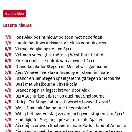
Laatste nieuws
7/
8
Jong Ajax begint nieuw seizoen met nederlaag
7/
8
Šutalo heeft vertrekwens en clubs voor uitkiezen
6/
8
Vermoedelijke opstelling Ajax
6/
8
Veltman vervolgt carrière bij West Ham United
6/
8
Krüzen onder de indruk van aanwinst Ajax
6/
8
Opmerkelijk: Ter Stegen en Míchel wijzigen naam
5/
8
Ajax Vrouwen verslaan Brøndby en staan in finale
5/
8
Brandt én Ter Stegen speelgerechtigd tegen Shelbourne
4/
8
Duel met Shelbourne uitverkocht
4/
8
Brandt nog niet ingeschreven door Ajax
4/
8
UEFA zet Turkse arbiter op duel met Shelbourne
4/
8
Heb jij Ter Stegen al in je favoriete basiself gezet?
4/
8
Weet Ajax ook Shelbourne te verslaan?
4/
8
Wil jij het live-verslag verzorgen bij wedstrijden van Ajax?
4/
8
Eindelijk, Ter Stegen gepresenteerd als Ajacied
3/
8
Ajax bij overleven Shelbourne naar Zwitserland of Armenië
3/
8
Ajax kent mogelijke tegenstanders in Conference League