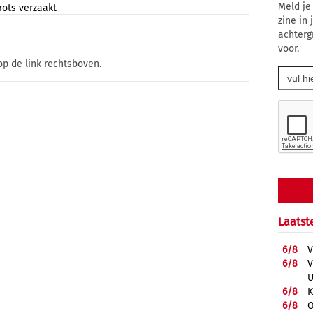
Meld je
rots
verzaakt
zine in
achterg
voor.
op de link rechtsboven.
Laatst
6/
8
V
6/
8
V
U
6/
8
K
6/
8
O