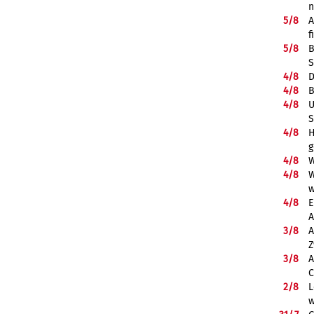
5/
8
A
f
5/
8
B
S
4/
8
D
4/
8
B
4/
8
U
S
4/
8
H
g
4/
8
W
4/
8
W
w
4/
8
E
A
3/
8
A
Z
3/
8
A
C
2/
8
L
w