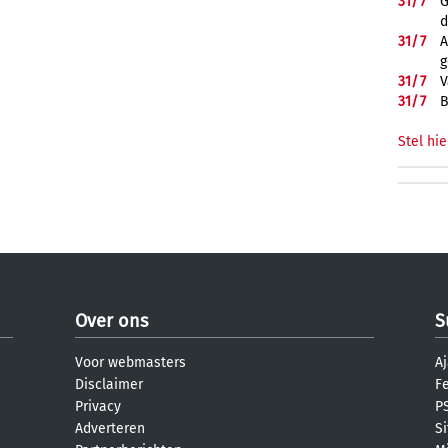
31/
7
G
d
31/
7
A
g
31/
7
V
31/
7
B
Stel hie
Over ons
S
Voor webmasters
Aj
Disclaimer
F
Privacy
PS
Adverteren
S