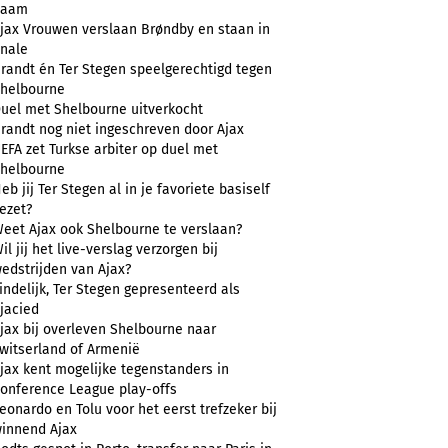
naam
jax Vrouwen verslaan Brøndby en staan in
inale
randt én Ter Stegen speelgerechtigd tegen
helbourne
uel met Shelbourne uitverkocht
randt nog niet ingeschreven door Ajax
EFA zet Turkse arbiter op duel met
helbourne
eb jij Ter Stegen al in je favoriete basiself
ezet?
eet Ajax ook Shelbourne te verslaan?
il jij het live-verslag verzorgen bij
edstrijden van Ajax?
indelijk, Ter Stegen gepresenteerd als
jacied
jax bij overleven Shelbourne naar
witserland of Armenië
jax kent mogelijke tegenstanders in
onference League play-offs
eonardo en Tolu voor het eerst trefzeker bij
innend Ajax