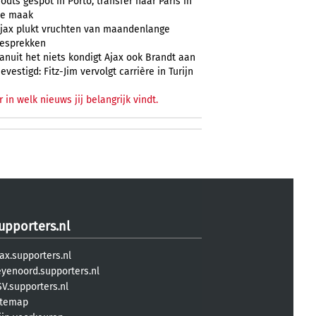
odts gespot in Porto, transfer naar Paris in
e maak
jax plukt vruchten van maandenlange
esprekken
anuit het niets kondigt Ajax ook Brandt aan
evestigd: Fitz-Jim vervolgt carrière in Turijn
r in welk nieuws jij belangrijk vindt.
upporters.nl
ax.supporters.nl
eyenoord.supporters.nl
V.supporters.nl
itemap