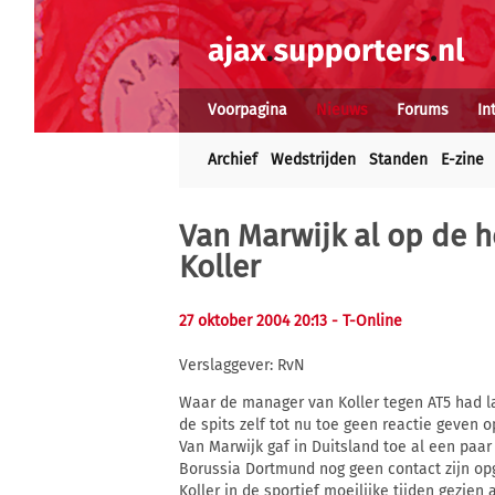
Voorpagina
Nieuws
Forums
In
Archief
Wedstrijden
Standen
E-zine
Van Marwijk al op de h
Koller
27 oktober 2004 20:13
- T-Online
Verslaggever: RvN
Waar de manager van Koller tegen AT5 had lat
de spits zelf tot nu toe geen reactie geven o
Van Marwijk gaf in Duitsland toe al een paar 
Borussia Dortmund nog geen contact zijn op
Koller in de sportief moeilijke tijden gezien 