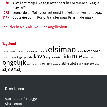
3/
8
Ajax kent mogelijke tegenstanders in Conference League
play-offs
2/
8
Leonardo en Tolu voor het eerst trefzeker bij winnend Ajax
31/
7
Godts gespot in Porto, transfer naar Paris in de maak
Stel hier in welk nieuws jij belangrijk vindt.
Tagcloud
elsimao
feyenoord
brandt
calimero
complot
alvarez
bewijs
farioli
mie
knvb
lido
fnoord
leicester
groningen
kiki
kuip
nederland
jong
ongelijk
titel
stelling
sevic
sano
title
tottenham
post
reiziger
when
sjakie
zijaanzij
Direct naar
Aanmelden
/
inloggen
Ajax Forum