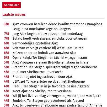
Laatste nieuws
8/
8
Ajax Vrouwen bereiken derde kwalificatieronde Champions
League na moeizame zege op Rangers
7/
8
Jong Ajax begint nieuw seizoen met nederlaag
7/
8
Šutalo heeft vertrekwens en clubs voor uitkiezen
6/
8
Vermoedelijke opstelling Ajax
6/
8
Veltman vervolgt carrière bij West Ham United
6/
8
Krüzen onder de indruk van aanwinst Ajax
6/
8
Opmerkelijk: Ter Stegen en Míchel wijzigen naam
5/
8
Ajax Vrouwen verslaan Brøndby en staan in finale
5/
8
Brandt én Ter Stegen speelgerechtigd tegen Shelbourne
4/
8
Duel met Shelbourne uitverkocht
4/
8
Brandt nog niet ingeschreven door Ajax
4/
8
UEFA zet Turkse arbiter op duel met Shelbourne
4/
8
Heb jij Ter Stegen al in je favoriete basiself gezet?
4/
8
Weet Ajax ook Shelbourne te verslaan?
4/
8
Wil jij het live-verslag verzorgen bij wedstrijden van Ajax?
4/
8
Eindelijk, Ter Stegen gepresenteerd als Ajacied
3/
8
Ajax bij overleven Shelbourne naar Zwitserland of Armenië