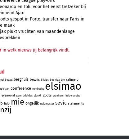
onference League play-offs
eonardo en Tolu voor het eerst trefzeker bij
innend Ajax
odts gespot in Porto, transfer naar Paris in
e maak
jax plukt vruchten van maandenlange
esprekken
r in welk nieuws jij belangrijk vindt.
ud
berghuis
bewijs
calimero
oei
bepaal
bijtijds
bounida
bro
elsimao
conference
plotten
eendracht
godts
feyenoord
gemiddeldes
gloukh
groningen
heideroosjes
mie
sevic
vb
ongelijk
lido
statements
quizmaster
nzij