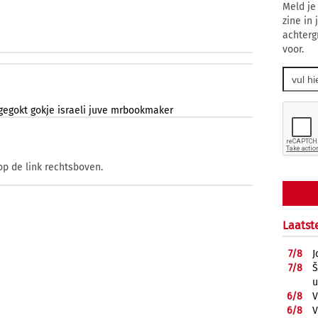
Meld je
zine in
achterg
voor.
gegokt
gokje
israeli
juve
mrbookmaker
op de link rechtsboven.
Laatst
7/
8
J
7/
8
Š
u
6/
8
V
6/
8
V