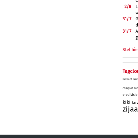
C
2/
8
L
w
31/
7
G
d
31/
7
A
g
Stel hie
Tagclo
beknopt
bem
complot
com
eredivisie
kiki
kn
zijaa