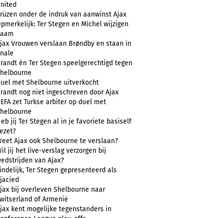
nited
rüzen onder de indruk van aanwinst Ajax
pmerkelijk: Ter Stegen en Míchel wijzigen
naam
jax Vrouwen verslaan Brøndby en staan in
inale
randt én Ter Stegen speelgerechtigd tegen
helbourne
uel met Shelbourne uitverkocht
randt nog niet ingeschreven door Ajax
EFA zet Turkse arbiter op duel met
helbourne
eb jij Ter Stegen al in je favoriete basiself
ezet?
eet Ajax ook Shelbourne te verslaan?
il jij het live-verslag verzorgen bij
edstrijden van Ajax?
indelijk, Ter Stegen gepresenteerd als
jacied
jax bij overleven Shelbourne naar
witserland of Armenië
jax kent mogelijke tegenstanders in