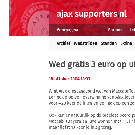
Voorpagina
Nieuws
Forums
In
Archief
Wedstrijden
Standen
E-zine
Wed
gratis 3 euro
op ui
18 oktober 2004 18:03
Wint Ajax dinsdagavond wel van Maccabi Tel
Een gokje op een overwinning van Ajax levert
voor 4,20 keer de inleg en een gok op een zeg
Ook kan er natuurlijk op de precieze score 
Maccabi (Bayern en Juve wonnen met 1-0) nie
maar liefst 13 keer je inleg terug.