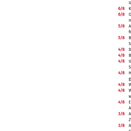
U
6/
8
K
6/
8
O
5/
8
A
f
5/
8
B
S
4/
8
D
4/
8
B
4/
8
U
S
4/
8
H
g
4/
8
W
4/
8
W
w
4/
8
E
A
3/
8
A
Z
3/
8
A