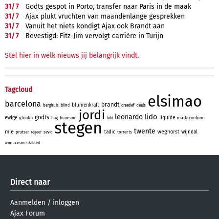
31/
7
Godts gespot in Porto, transfer naar Paris in de maak
31/
7
Ajax plukt vruchten van maandenlange gesprekken
31/
7
Vanuit het niets kondigt Ajax ook Brandt aan
31/
7
Bevestigd: Fitz-Jim vervolgt carrière in Turijn
Stel hier in welk nieuws jij belangrijk vindt.
Tagcloud
elsimao
barcelona
brandt
blumenkraft
berghuis
blind
creatief
deals
jordi
lido
leonardo
godts
ewige
liquide
gloukh
huursom
marktconform
hag
kiki
stegen
twente
mie
weghorst
tadic
wijndal
prutser
regeer
sevic
torrents
winnaarsmentaliteit
Direct naar
Aanmelden
/
inloggen
Ajax Forum