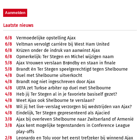
Laatste nieuws
6/
8
Vermoedelijke opstelling Ajax
6/
8
Veltman vervolgt carrière bij West Ham United
6/
8
Krüzen onder de indruk van aanwinst Ajax
6/
8
Opmerkelijk: Ter Stegen en Míchel wijzigen naam
5/
8
Ajax Vrouwen verslaan Brøndby en staan in finale
5/
8
Brandt én Ter Stegen speelgerechtigd tegen Shelbourne
4/
8
Duel met Shelbourne uitverkocht
4/
8
Brandt nog niet ingeschreven door Ajax
4/
8
UEFA zet Turkse arbiter op duel met Shelbourne
4/
8
Heb jij Ter Stegen al in je favoriete basiself gezet?
4/
8
Weet Ajax ook Shelbourne te verslaan?
4/
8
Wil jij het live-verslag verzorgen bij wedstrijden van Ajax?
4/
8
Eindelijk, Ter Stegen gepresenteerd als Ajacied
3/
8
Ajax bij overleven Shelbourne naar Zwitserland of Armenië
3/
8
Ajax kent mogelijke tegenstanders in Conference League
play-offs
2/
8
Leonardo en Tolu voor het eerst trefzeker bij winnend Ajax