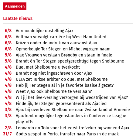
Laatste nieuws
6/
8
Vermoedelijke opstelling Ajax
6/
8
Veltman vervolgt carrière bij West Ham United
6/
8
Krüzen onder de indruk van aanwinst Ajax
6/
8
Opmerkelijk: Ter Stegen en Míchel wijzigen naam
5/
8
Ajax Vrouwen verslaan Brøndby en staan in finale
5/
8
Brandt én Ter Stegen speelgerechtigd tegen Shelbourne
4/
8
Duel met Shelbourne uitverkocht
4/
8
Brandt nog niet ingeschreven door Ajax
4/
8
UEFA zet Turkse arbiter op duel met Shelbourne
4/
8
Heb jij Ter Stegen al in je favoriete basiself gezet?
4/
8
Weet Ajax ook Shelbourne te verslaan?
4/
8
Wil jij het live-verslag verzorgen bij wedstrijden van Ajax?
4/
8
Eindelijk, Ter Stegen gepresenteerd als Ajacied
3/
8
Ajax bij overleven Shelbourne naar Zwitserland of Armenië
3/
8
Ajax kent mogelijke tegenstanders in Conference League
play-offs
2/
8
Leonardo en Tolu voor het eerst trefzeker bij winnend Ajax
31/
7
Godts gespot in Porto, transfer naar Paris in de maak