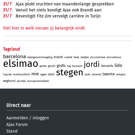
31/
7
Ajax plukt vruchten van maandenlange gesprekken
31/
7
Vanuit het niets kondigt Ajax ook Brandt aan
31/
7
Bevestigd: Fitz-Jim vervolgt carrière in Turijn
Stel hier in welk nieuws jij belangrijk vindt.
Tagcloud
barcelona
brandt
belangenverstrengeling
creatief
deals
dealtjes
documentaire
doorverkoop
elsimao
jordi
lido
godts
leonardo
huursom
gerede
gloukh
hag
stegen
mie
twente
sevic
liquide
marktconform
tadic
torrents
regeer
verkapte
weghorst
wijndal
winnaarsmentaliteit
Direct naar
Aanmelden
/
inloggen
Ajax Forum
Stand