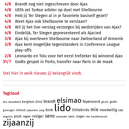
4/
8
Brandt nog niet ingeschreven door Ajax
4/
8
UEFA zet Turkse arbiter op duel met Shelbourne
4/
8
Heb jij Ter Stegen al in je favoriete basiself gezet?
4/
8
Weet Ajax ook Shelbourne te verslaan?
4/
8
Wil jij het live-verslag verzorgen bij wedstrijden van Ajax?
4/
8
Eindelijk, Ter Stegen gepresenteerd als Ajacied
3/
8
Ajax bij overleven Shelbourne naar Zwitserland of Armenië
3/
8
Ajax kent mogelijke tegenstanders in Conference League
play-offs
2/
8
Leonardo en Tolu voor het eerst trefzeker bij winnend Ajax
31/
7
Godts gespot in Porto, transfer naar Paris in de maak
Stel hier in welk nieuws jij belangrijk vindt.
Tagcloud
elsimao
brandt
feyenoord
berghuis
blind
godts
benadeeld
afca
gloukh
lido
mie
littlebirds
knvb
moedwillig
inhoud
nazi
groningen
japanners
jong
sano
post
reiziger
regeer
sevic
stegen
ongelijk
schreuder
transferrecord
titel
zijaanzij