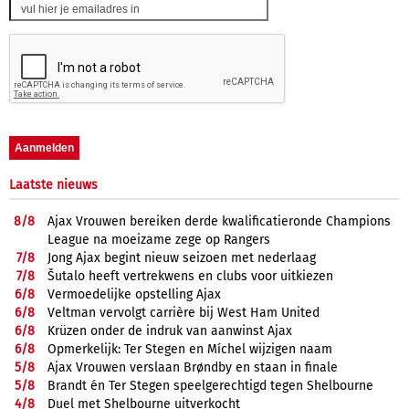
Laatste nieuws
8/
8
Ajax Vrouwen bereiken derde kwalificatieronde Champions
League na moeizame zege op Rangers
7/
8
Jong Ajax begint nieuw seizoen met nederlaag
7/
8
Šutalo heeft vertrekwens en clubs voor uitkiezen
6/
8
Vermoedelijke opstelling Ajax
6/
8
Veltman vervolgt carrière bij West Ham United
6/
8
Krüzen onder de indruk van aanwinst Ajax
6/
8
Opmerkelijk: Ter Stegen en Míchel wijzigen naam
5/
8
Ajax Vrouwen verslaan Brøndby en staan in finale
5/
8
Brandt én Ter Stegen speelgerechtigd tegen Shelbourne
4/
8
Duel met Shelbourne uitverkocht