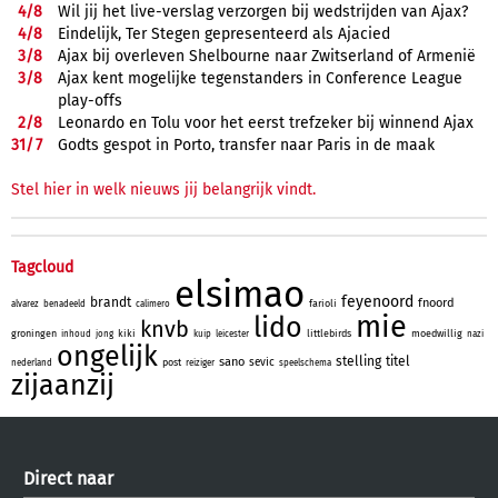
4/
8
Wil jij het live-verslag verzorgen bij wedstrijden van Ajax?
4/
8
Eindelijk, Ter Stegen gepresenteerd als Ajacied
3/
8
Ajax bij overleven Shelbourne naar Zwitserland of Armenië
3/
8
Ajax kent mogelijke tegenstanders in Conference League
play-offs
2/
8
Leonardo en Tolu voor het eerst trefzeker bij winnend Ajax
31/
7
Godts gespot in Porto, transfer naar Paris in de maak
Stel hier in welk nieuws jij belangrijk vindt.
Tagcloud
elsimao
feyenoord
brandt
fnoord
farioli
alvarez
benadeeld
calimero
mie
lido
knvb
groningen
kiki
littlebirds
moedwillig
inhoud
jong
kuip
leicester
nazi
ongelijk
stelling
titel
sano
sevic
post
nederland
reiziger
speelschema
zijaanzij
Direct naar