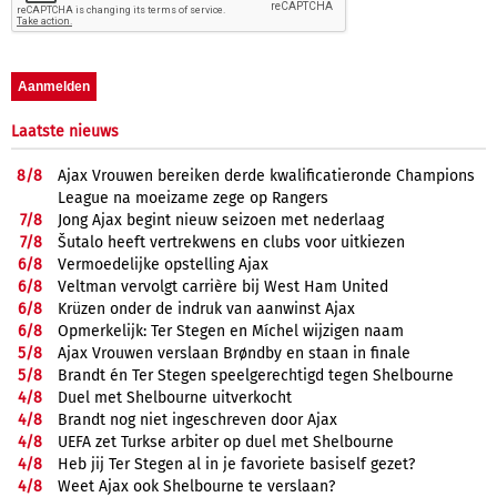
Laatste nieuws
8/
8
Ajax Vrouwen bereiken derde kwalificatieronde Champions
League na moeizame zege op Rangers
7/
8
Jong Ajax begint nieuw seizoen met nederlaag
7/
8
Šutalo heeft vertrekwens en clubs voor uitkiezen
6/
8
Vermoedelijke opstelling Ajax
6/
8
Veltman vervolgt carrière bij West Ham United
6/
8
Krüzen onder de indruk van aanwinst Ajax
6/
8
Opmerkelijk: Ter Stegen en Míchel wijzigen naam
5/
8
Ajax Vrouwen verslaan Brøndby en staan in finale
5/
8
Brandt én Ter Stegen speelgerechtigd tegen Shelbourne
4/
8
Duel met Shelbourne uitverkocht
4/
8
Brandt nog niet ingeschreven door Ajax
4/
8
UEFA zet Turkse arbiter op duel met Shelbourne
4/
8
Heb jij Ter Stegen al in je favoriete basiself gezet?
4/
8
Weet Ajax ook Shelbourne te verslaan?