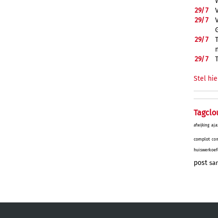
29/
7
29/
7
29/
7
29/
7
Stel hie
Tagclo
aja
afwijking
complot
con
huiswerkoef
post
sa