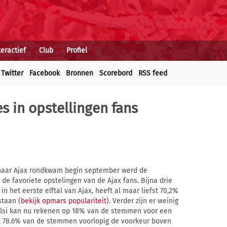
teractief
Club
Profiel
Twitter
Facebook
Bronnen
Scorebord
RSS feed
 in opstellingen fans
 naar Ajax rondkwam begin september werd de
de favoriete opstelingen van de Ajax fans. Bijna drie
in het eerste elftal van Ajax, heeft al maar liefst 70,2%
staan (
bekijk opmars populariteit
). Verder zijn er weinig
elsi kan nu rekenen op 18% van de stemmen voor een
et 78.6% van de stemmen voorlopig de voorkeur boven