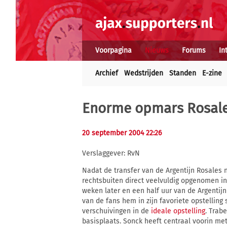
Voorpagina
Nieuws
Forums
In
Archief
Wedstrijden
Standen
E-zine
Enorme opmars Rosales
20 september 2004 22:26
Verslaggever: RvN
Nadat de transfer van de Argentijn Rosales
rechtsbuiten direct veelvuldig opgenomen in 
weken later en een half uur van de Argentijn 
van de fans hem in zijn favoriete opstelling 
verschuivingen in de
ideale opstelling
. Trab
basisplaats. Sonck heeft centraal voorin m