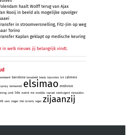
Wolves
Volendam haalt Wolff terug van Ajax
Van Rooij in beeld als mogelijke opvolger
Gaaei
Transfer in stroomversnelling, Fitz-Jim op weg
naar Torino
Transfer Kaplan geklapt op medische keuring
r in welk nieuws jij belangrijk vindt.
ud
barcelona
calimero
xnetwerk
benadeeld
bewijs
bijzonders
bril
elsimao
eredivisie
spiracy
denkwereld
lido
ening
jordi
madrid
mie
moeilijks
napraat
neerbuigend
olympiakos
zijaanzij
no
sevic
stegen
titel
torrents
vegen