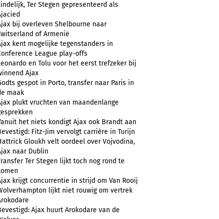
Eindelijk, Ter Stegen gepresenteerd als
Ajacied
Ajax bij overleven Shelbourne naar
Zwitserland of Armenië
Ajax kent mogelijke tegenstanders in
Conference League play-offs
Leonardo en Tolu voor het eerst trefzeker bij
winnend Ajax
Godts gespot in Porto, transfer naar Paris in
de maak
Ajax plukt vruchten van maandenlange
gesprekken
Vanuit het niets kondigt Ajax ook Brandt aan
evestigd: Fitz-Jim vervolgt carrière in Turijn
Hattrick Gloukh velt oordeel over Vojvodina,
Ajax naar Dublin
Transfer Ter Stegen lijkt toch nog rond te
komen
Ajax krijgt concurrentie in strijd om Van Rooij
Wolverhampton lijkt niet rouwig om vertrek
Arokodare
Bevestigd: Ajax huurt Arokodare van de