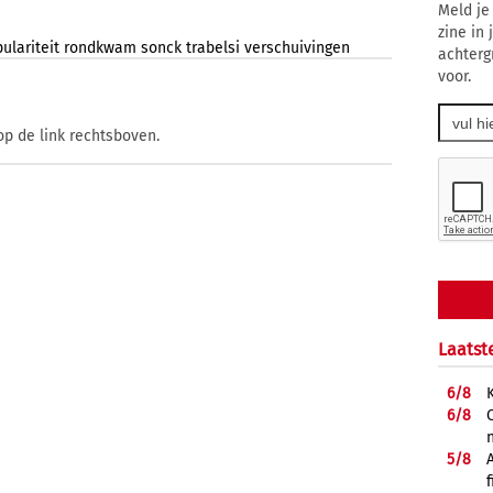
Meld je
zine in
ulariteit
rondkwam
sonck
trabelsi
verschuivingen
achterg
voor.
op de link rechtsboven.
Laatst
6/
8
6/
8
5/
8
f