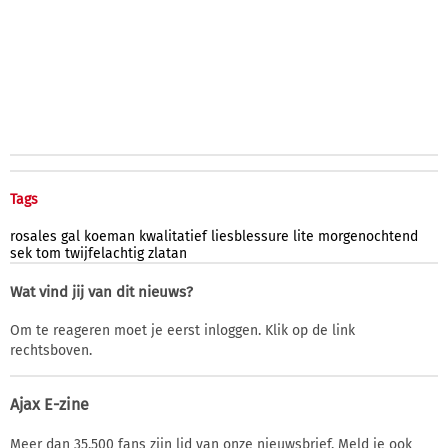
Tags
rosales
gal
koeman
kwalitatief
liesblessure
lite
morgenochtend
sek
tom
twijfelachtig
zlatan
Wat vind jij van dit nieuws?
Om te reageren moet je eerst inloggen. Klik op de link
rechtsboven.
Ajax E-zine
Meer dan 35.500 fans zijn lid van onze nieuwsbrief. Meld je ook