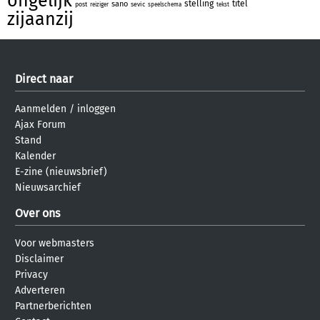
ongelijk
stelling
titel
sano
post
sevic
reiziger
speelschema
tekst
zijaanzij
Direct naar
Aanmelden
/
inloggen
Ajax Forum
Stand
Kalender
E-zine (nieuwsbrief)
Nieuwsarchief
Over ons
Voor webmasters
Disclaimer
Privacy
Adverteren
Partnerberichten