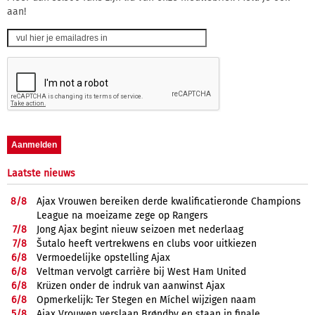
aan!
Laatste nieuws
8/
8
Ajax Vrouwen bereiken derde kwalificatieronde Champions
League na moeizame zege op Rangers
7/
8
Jong Ajax begint nieuw seizoen met nederlaag
7/
8
Šutalo heeft vertrekwens en clubs voor uitkiezen
6/
8
Vermoedelijke opstelling Ajax
6/
8
Veltman vervolgt carrière bij West Ham United
6/
8
Krüzen onder de indruk van aanwinst Ajax
6/
8
Opmerkelijk: Ter Stegen en Míchel wijzigen naam
5/
8
Ajax Vrouwen verslaan Brøndby en staan in finale