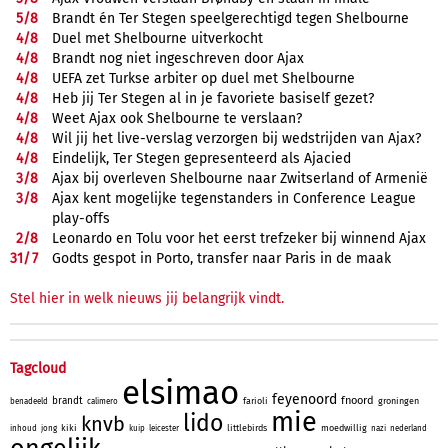
5/
8
Brandt én Ter Stegen speelgerechtigd tegen Shelbourne
4/
8
Duel met Shelbourne uitverkocht
4/
8
Brandt nog niet ingeschreven door Ajax
4/
8
UEFA zet Turkse arbiter op duel met Shelbourne
4/
8
Heb jij Ter Stegen al in je favoriete basiself gezet?
4/
8
Weet Ajax ook Shelbourne te verslaan?
4/
8
Wil jij het live-verslag verzorgen bij wedstrijden van Ajax?
4/
8
Eindelijk, Ter Stegen gepresenteerd als Ajacied
3/
8
Ajax bij overleven Shelbourne naar Zwitserland of Armenië
3/
8
Ajax kent mogelijke tegenstanders in Conference League
play-offs
2/
8
Leonardo en Tolu voor het eerst trefzeker bij winnend Ajax
31/
7
Godts gespot in Porto, transfer naar Paris in de maak
Stel hier in welk nieuws jij belangrijk vindt.
Tagcloud
elsimao
feyenoord
fnoord
brandt
farioli
groningen
benadeeld
calimero
mie
lido
knvb
kiki
littlebirds
moedwillig
inhoud
jong
kuip
leicester
nazi
nederland