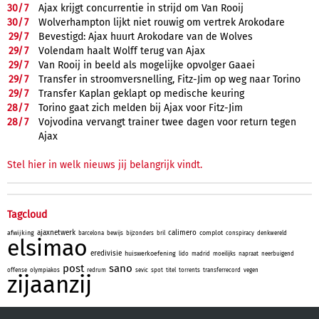
30/
7
Ajax krijgt concurrentie in strijd om Van Rooij
30/
7
Wolverhampton lijkt niet rouwig om vertrek Arokodare
29/
7
Bevestigd: Ajax huurt Arokodare van de Wolves
29/
7
Volendam haalt Wolff terug van Ajax
29/
7
Van Rooij in beeld als mogelijke opvolger Gaaei
29/
7
Transfer in stroomversnelling, Fitz-Jim op weg naar Torino
29/
7
Transfer Kaplan geklapt op medische keuring
28/
7
Torino gaat zich melden bij Ajax voor Fitz-Jim
28/
7
Vojvodina vervangt trainer twee dagen voor return tegen
Ajax
Stel hier in welk nieuws jij belangrijk vindt.
Tagcloud
ajaxnetwerk
calimero
afwijking
complot
barcelona
bewijs
bijzonders
bril
conspiracy
denkwereld
elsimao
eredivisie
huiswerkoefening
lido
madrid
moeilijks
napraat
neerbuigend
post
sano
offense
olympiakos
redrum
sevic
spot
titel
torrents
transferrecord
vegen
zijaanzij