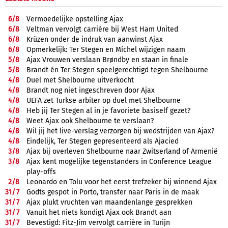
6/
8
Vermoedelijke opstelling Ajax
6/
8
Veltman vervolgt carrière bij West Ham United
6/
8
Krüzen onder de indruk van aanwinst Ajax
6/
8
Opmerkelijk: Ter Stegen en Míchel wijzigen naam
5/
8
Ajax Vrouwen verslaan Brøndby en staan in finale
5/
8
Brandt én Ter Stegen speelgerechtigd tegen Shelbourne
4/
8
Duel met Shelbourne uitverkocht
4/
8
Brandt nog niet ingeschreven door Ajax
4/
8
UEFA zet Turkse arbiter op duel met Shelbourne
4/
8
Heb jij Ter Stegen al in je favoriete basiself gezet?
4/
8
Weet Ajax ook Shelbourne te verslaan?
4/
8
Wil jij het live-verslag verzorgen bij wedstrijden van Ajax?
4/
8
Eindelijk, Ter Stegen gepresenteerd als Ajacied
3/
8
Ajax bij overleven Shelbourne naar Zwitserland of Armenië
3/
8
Ajax kent mogelijke tegenstanders in Conference League
play-offs
2/
8
Leonardo en Tolu voor het eerst trefzeker bij winnend Ajax
31/
7
Godts gespot in Porto, transfer naar Paris in de maak
31/
7
Ajax plukt vruchten van maandenlange gesprekken
31/
7
Vanuit het niets kondigt Ajax ook Brandt aan
31/
7
Bevestigd: Fitz-Jim vervolgt carrière in Turijn