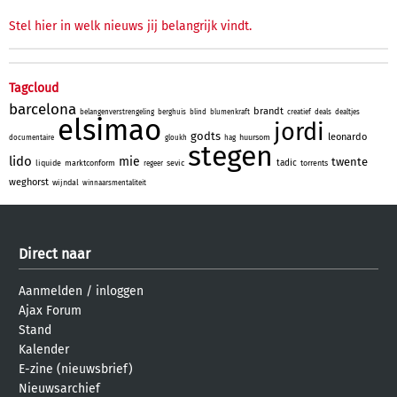
Stel hier in welk nieuws jij belangrijk vindt.
Tagcloud
barcelona
brandt
belangenverstrengeling
berghuis
blind
blumenkraft
creatief
deals
dealtjes
elsimao
jordi
godts
leonardo
huursom
documentaire
gloukh
hag
stegen
lido
mie
twente
tadic
liquide
marktconform
sevic
torrents
regeer
weghorst
wijndal
winnaarsmentaliteit
Direct naar
Aanmelden
/
inloggen
Ajax Forum
Stand
Kalender
E-zine (nieuwsbrief)
Nieuwsarchief