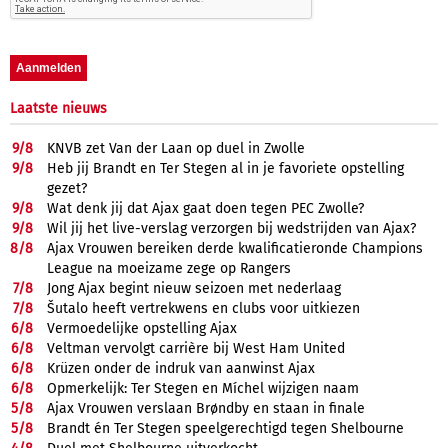
Laatste nieuws
9/
8
KNVB zet Van der Laan op duel in Zwolle
9/
8
Heb jij Brandt en Ter Stegen al in je favoriete opstelling
gezet?
9/
8
Wat denk jij dat Ajax gaat doen tegen PEC Zwolle?
9/
8
Wil jij het live-verslag verzorgen bij wedstrijden van Ajax?
8/
8
Ajax Vrouwen bereiken derde kwalificatieronde Champions
League na moeizame zege op Rangers
7/
8
Jong Ajax begint nieuw seizoen met nederlaag
7/
8
Šutalo heeft vertrekwens en clubs voor uitkiezen
6/
8
Vermoedelijke opstelling Ajax
6/
8
Veltman vervolgt carrière bij West Ham United
6/
8
Krüzen onder de indruk van aanwinst Ajax
6/
8
Opmerkelijk: Ter Stegen en Míchel wijzigen naam
5/
8
Ajax Vrouwen verslaan Brøndby en staan in finale
5/
8
Brandt én Ter Stegen speelgerechtigd tegen Shelbourne