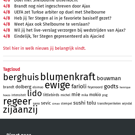
4/
8
Duel met Shelbourne uitverkocht
4/
8
Brandt nog niet ingeschreven door Ajax
4/
8
UEFA zet Turkse arbiter op duel met Shelbourne
4/
8
Heb jij Ter Stegen al in je favoriete basiself gezet?
4/
8
Weet Ajax ook Shelbourne te verslaan?
4/
8
Wil jij het live-verslag verzorgen bij wedstrijden van Ajax?
4/
8
Eindelijk, Ter Stegen gepresenteerd als Ajacied
Stel hier in welk nieuws jij belangrijk vindt.
Tagcloud
blumenkraft
berghuis
bouwman
ewige
farioli
godts
dolberg
brandt
feyenoord
elsimao
henrique
lido
mie
mokio
littlebirds
michel
psg
intensiteit
mika
hoezo
regeer
sushi
tolu
sevic
sano
stempel
transferperikelen
wijndal
simao
zijaanzij