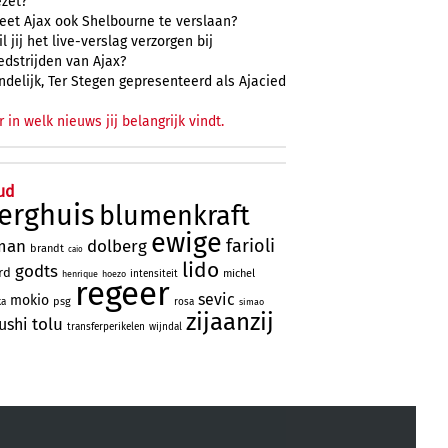
ezet?
eet Ajax ook Shelbourne te verslaan?
l jij het live-verslag verzorgen bij
edstrijden van Ajax?
ndelijk, Ter Stegen gepresenteerd als Ajacied
r in welk nieuws jij belangrijk vindt.
ud
erghuis
blumenkraft
ewige
farioli
man
dolberg
brandt
caio
lido
godts
rd
michel
intensiteit
henrique
hoezo
regeer
sevic
mokio
psg
ka
rosa
simao
zijaanzij
tolu
ushi
transferperikelen
wijndal