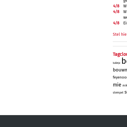
g
4/
8
W
4/
8
Wi
w
4/
8
Ei
Stel hie
Tagclo
b
balletje
bouw
feyenoo
mie
mi
s
stempel