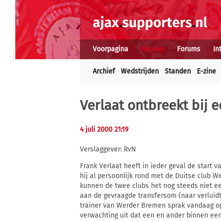
Voorpagina
Nieuws
Forums
In
Archief
Wedstrijden
Standen
E-zine
Verlaat ontbreekt bij 
4 juli 2000 21:19
Verslaggever: RvN
Frank Verlaat heeft in ieder geval de start 
hij al persoonlijk rond met de Duitse club W
kunnen de twee clubs het nog steeds niet e
aan de gevraagde transfersom (naar verluidt
trainer van Werder Bremen sprak vandaag op
verwachting uit dat een en ander binnen ee