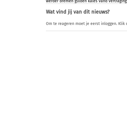
werder
bremen
gulden
kales
vand
vertraging
Wat vind jij van dit nieuws?
Om te reageren moet je eerst inloggen. Klik 