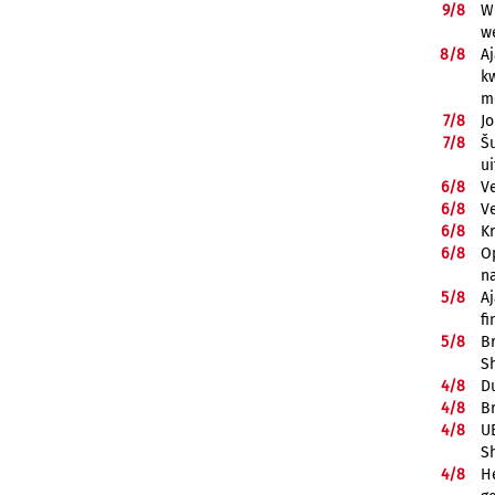
9/
8
Wi
w
8/
8
A
k
m
7/
8
J
7/
8
Š
ui
6/
8
V
6/
8
V
6/
8
K
6/
8
Op
n
5/
8
A
fi
5/
8
B
S
4/
8
D
4/
8
B
4/
8
UE
S
4/
8
He