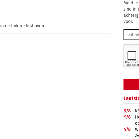
Meld je
zine in
achterg
voor.
op de link rechtsboven.
Laatst
9/
8
K
9/
8
He
op
9/
8
W
Z