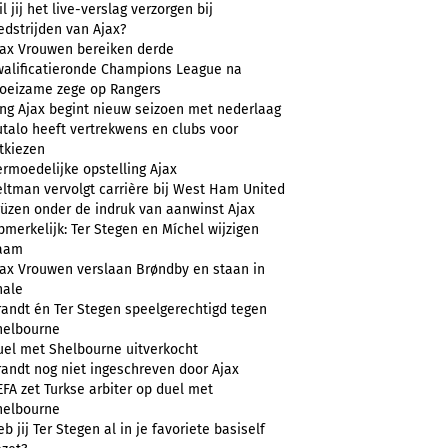
l jij het live-verslag verzorgen bij
edstrijden van Ajax?
jax Vrouwen bereiken derde
walificatieronde Champions League na
oeizame zege op Rangers
ong Ajax begint nieuw seizoen met nederlaag
utalo heeft vertrekwens en clubs voor
tkiezen
ermoedelijke opstelling Ajax
eltman vervolgt carrière bij West Ham United
rüzen onder de indruk van aanwinst Ajax
merkelijk: Ter Stegen en Míchel wijzigen
aam
jax Vrouwen verslaan Brøndby en staan in
nale
randt én Ter Stegen speelgerechtigd tegen
helbourne
uel met Shelbourne uitverkocht
randt nog niet ingeschreven door Ajax
FA zet Turkse arbiter op duel met
helbourne
b jij Ter Stegen al in je favoriete basiself