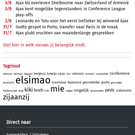
3/
8
Ajax bij overleven Shelbourne naar Zwitserland of Armenië
3/
8
Ajax kent mogelijke tegenstanders in Conference League
play-offs
2/
8
Leonardo en Tolu voor het eerst trefzeker bij winnend Ajax
31/
7
Godts gespot in Porto, transfer naar Paris in de maak
31/
7
Ajax plukt vruchten van maandenlange gesprekken
Stel hier in welk nieuws jij belangrijk vindt.
Tagcloud
conference
bewijs
berghuis
calimero
bemoei
bepaal
beknopt
bijtijds
bro
complot
complotten
elsimao
eredivisie
godts
feyenoord
gemiddeldes
eendracht
groningen
mie
kiki
sevic
knvb
ongelijk
statements
lido
quizmaster
heideroosjes
jong
negeer
zijaanzij
Direct naar
Aanmelden
/
inloggen