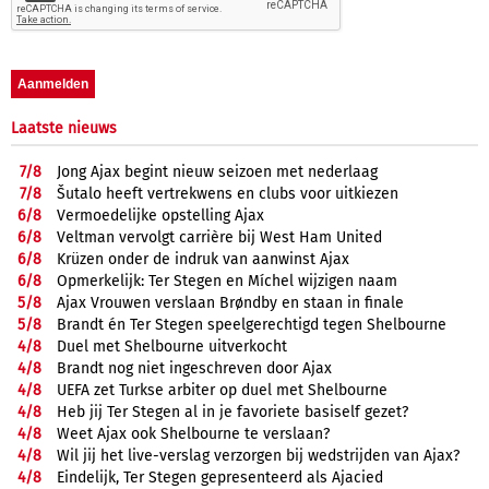
Laatste nieuws
7/
8
Jong Ajax begint nieuw seizoen met nederlaag
7/
8
Šutalo heeft vertrekwens en clubs voor uitkiezen
6/
8
Vermoedelijke opstelling Ajax
6/
8
Veltman vervolgt carrière bij West Ham United
6/
8
Krüzen onder de indruk van aanwinst Ajax
6/
8
Opmerkelijk: Ter Stegen en Míchel wijzigen naam
5/
8
Ajax Vrouwen verslaan Brøndby en staan in finale
5/
8
Brandt én Ter Stegen speelgerechtigd tegen Shelbourne
4/
8
Duel met Shelbourne uitverkocht
4/
8
Brandt nog niet ingeschreven door Ajax
4/
8
UEFA zet Turkse arbiter op duel met Shelbourne
4/
8
Heb jij Ter Stegen al in je favoriete basiself gezet?
4/
8
Weet Ajax ook Shelbourne te verslaan?
4/
8
Wil jij het live-verslag verzorgen bij wedstrijden van Ajax?
4/
8
Eindelijk, Ter Stegen gepresenteerd als Ajacied