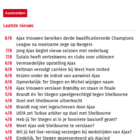
Laatste nieuws
8/
8
Ajax Vrouwen bereiken derde kwalificatieronde Champions
League na moeizame zege op Rangers
7/
8
Jong Ajax begint nieuw seizoen met nederlaag
7/
8
Šutalo heeft vertrekwens en clubs voor uitkiezen
6/
8
Vermoedelijke opstelling Ajax
6/
8
Veltman vervolgt carrière bij West Ham United
6/
8
Krüzen onder de indruk van aanwinst Ajax
6/
8
Opmerkelijk: Ter Stegen en Míchel wijzigen naam
5/
8
Ajax Vrouwen verslaan Brøndby en staan in finale
5/
8
Brandt én Ter Stegen speelgerechtigd tegen Shelbourne
4/
8
Duel met Shelbourne uitverkocht
4/
8
Brandt nog niet ingeschreven door Ajax
4/
8
UEFA zet Turkse arbiter op duel met Shelbourne
4/
8
Heb jij Ter Stegen al in je favoriete basiself gezet?
4/
8
Weet Ajax ook Shelbourne te verslaan?
4/
8
Wil jij het live-verslag verzorgen bij wedstrijden van Ajax?
4/
8
Eindelijk, Ter Stegen gepresenteerd als Ajacied