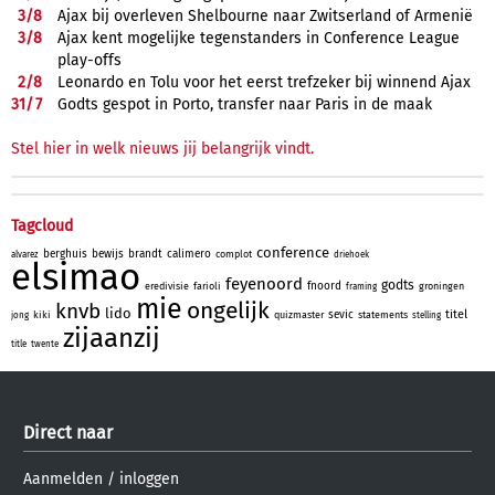
3/
8
Ajax bij overleven Shelbourne naar Zwitserland of Armenië
3/
8
Ajax kent mogelijke tegenstanders in Conference League
play-offs
2/
8
Leonardo en Tolu voor het eerst trefzeker bij winnend Ajax
31/
7
Godts gespot in Porto, transfer naar Paris in de maak
Stel hier in welk nieuws jij belangrijk vindt.
Tagcloud
conference
berghuis
bewijs
brandt
calimero
complot
alvarez
driehoek
elsimao
feyenoord
godts
fnoord
eredivisie
farioli
groningen
framing
mie
ongelijk
knvb
lido
titel
sevic
kiki
quizmaster
statements
jong
stelling
zijaanzij
title
twente
Direct naar
Aanmelden
/
inloggen