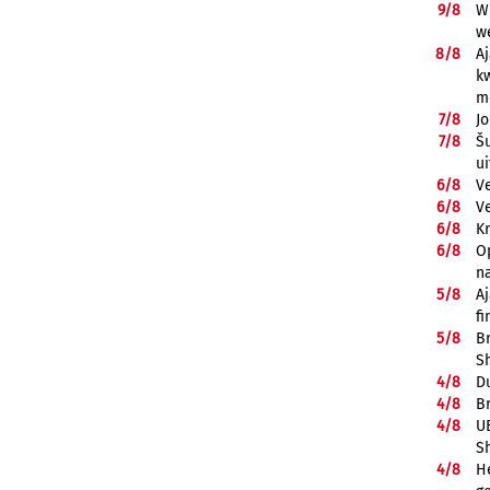
9/
8
Wi
w
8/
8
A
k
m
7/
8
J
7/
8
Š
ui
6/
8
V
6/
8
V
6/
8
K
6/
8
Op
n
5/
8
A
fi
5/
8
B
S
4/
8
D
4/
8
B
4/
8
UE
S
4/
8
He