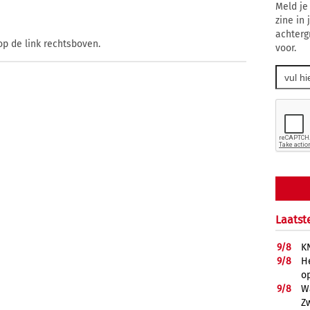
Meld je
zine in
achterg
op de link rechtsboven.
voor.
Laatst
9/
8
K
9/
8
He
op
9/
8
W
Z