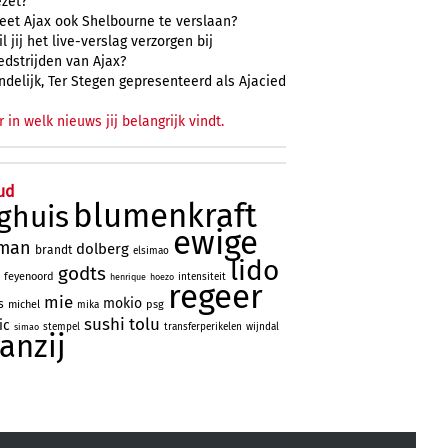
ezet?
eet Ajax ook Shelbourne te verslaan?
l jij het live-verslag verzorgen bij
edstrijden van Ajax?
ndelijk, Ter Stegen gepresenteerd als Ajacied
r in welk nieuws jij belangrijk vindt.
ud
blumenkraft
ghuis
ewige
man
dolberg
brandt
elsimao
lido
godts
feyenoord
intensiteit
henrique
hoezo
regeer
mie
mokio
s
michel
psg
mika
sushi
tolu
ic
stempel
transferperikelen
wijndal
simao
aanzij