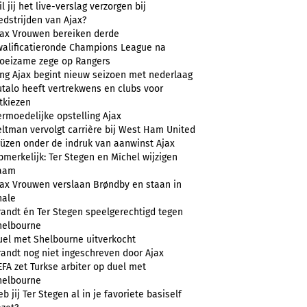
l jij het live-verslag verzorgen bij
edstrijden van Ajax?
jax Vrouwen bereiken derde
walificatieronde Champions League na
oeizame zege op Rangers
ong Ajax begint nieuw seizoen met nederlaag
utalo heeft vertrekwens en clubs voor
tkiezen
ermoedelijke opstelling Ajax
eltman vervolgt carrière bij West Ham United
rüzen onder de indruk van aanwinst Ajax
merkelijk: Ter Stegen en Míchel wijzigen
aam
jax Vrouwen verslaan Brøndby en staan in
nale
randt én Ter Stegen speelgerechtigd tegen
helbourne
uel met Shelbourne uitverkocht
randt nog niet ingeschreven door Ajax
FA zet Turkse arbiter op duel met
helbourne
b jij Ter Stegen al in je favoriete basiself