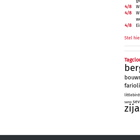
g
4/
8
W
4/
8
Wi
w
4/
8
Ei
Stel hie
Tagclo
ber
bouw
farioli
littlebird
sev
sano
zij