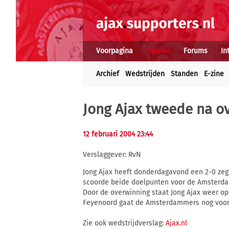
Voorpagina
Nieuws
Forums
In
Archief
Wedstrijden
Standen
E-zine
Jong Ajax tweede na o
12 februari 2004 23:44
Verslaggever: RvN
Jong Ajax heeft donderdagavond een 2-0 zeg
scoorde beide doelpunten voor de Amsterda
Door de overwinning staat Jong Ajax weer op
Feyenoord gaat de Amsterdammers nog voor 
Zie ook wedstrijdverslag:
Ajax.nl