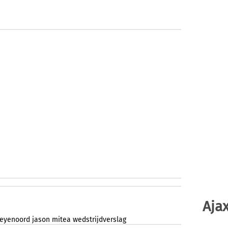
Ajax
feyenoord
jason
mitea
wedstrijdverslag