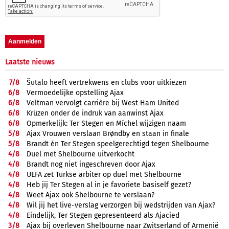
Laatste nieuws
7/
8
Šutalo heeft vertrekwens en clubs voor uitkiezen
6/
8
Vermoedelijke opstelling Ajax
6/
8
Veltman vervolgt carrière bij West Ham United
6/
8
Krüzen onder de indruk van aanwinst Ajax
6/
8
Opmerkelijk: Ter Stegen en Míchel wijzigen naam
5/
8
Ajax Vrouwen verslaan Brøndby en staan in finale
5/
8
Brandt én Ter Stegen speelgerechtigd tegen Shelbourne
4/
8
Duel met Shelbourne uitverkocht
4/
8
Brandt nog niet ingeschreven door Ajax
4/
8
UEFA zet Turkse arbiter op duel met Shelbourne
4/
8
Heb jij Ter Stegen al in je favoriete basiself gezet?
4/
8
Weet Ajax ook Shelbourne te verslaan?
4/
8
Wil jij het live-verslag verzorgen bij wedstrijden van Ajax?
4/
8
Eindelijk, Ter Stegen gepresenteerd als Ajacied
3/
8
Ajax bij overleven Shelbourne naar Zwitserland of Armenië