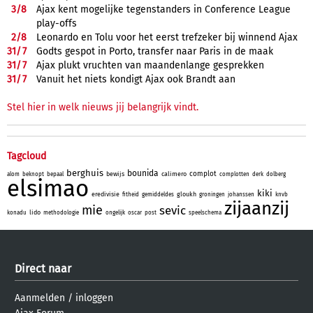
3/
8
Ajax kent mogelijke tegenstanders in Conference League
play-offs
2/
8
Leonardo en Tolu voor het eerst trefzeker bij winnend Ajax
31/
7
Godts gespot in Porto, transfer naar Paris in de maak
31/
7
Ajax plukt vruchten van maandenlange gesprekken
31/
7
Vanuit het niets kondigt Ajax ook Brandt aan
Stel hier in welk nieuws jij belangrijk vindt.
Tagcloud
berghuis
bounida
complot
bewijs
calimero
alom
beknopt
bepaal
complotten
derk
dolberg
elsimao
kiki
eredivisie
gloukh
fitheid
gemiddeldes
groningen
johanssen
knvb
zijaanzij
mie
sevic
lido
konadu
methodologie
ongelijk
oscar
post
speelschema
Direct naar
Aanmelden
/
inloggen