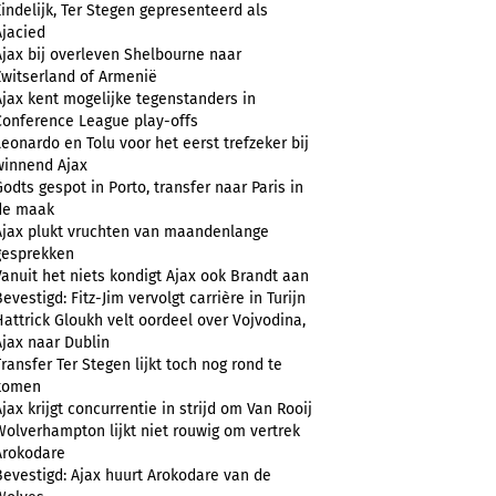
Eindelijk, Ter Stegen gepresenteerd als
Ajacied
Ajax bij overleven Shelbourne naar
Zwitserland of Armenië
Ajax kent mogelijke tegenstanders in
Conference League play-offs
Leonardo en Tolu voor het eerst trefzeker bij
winnend Ajax
Godts gespot in Porto, transfer naar Paris in
de maak
Ajax plukt vruchten van maandenlange
gesprekken
Vanuit het niets kondigt Ajax ook Brandt aan
evestigd: Fitz-Jim vervolgt carrière in Turijn
Hattrick Gloukh velt oordeel over Vojvodina,
Ajax naar Dublin
Transfer Ter Stegen lijkt toch nog rond te
komen
Ajax krijgt concurrentie in strijd om Van Rooij
Wolverhampton lijkt niet rouwig om vertrek
Arokodare
Bevestigd: Ajax huurt Arokodare van de