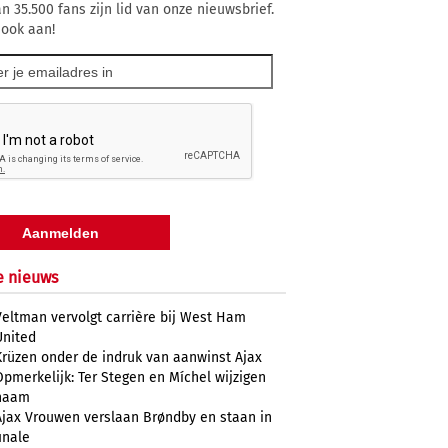
n 35.500 fans zijn lid van onze nieuwsbrief.
 ook aan!
e nieuws
Veltman vervolgt carrière bij West Ham
United
Krüzen onder de indruk van aanwinst Ajax
Opmerkelijk: Ter Stegen en Míchel wijzigen
naam
Ajax Vrouwen verslaan Brøndby en staan in
inale