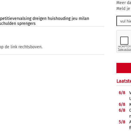
Meer da
Meld je
etitievervalsing
dreigen
huishouding
jeu
milan
schulden
sprengers
op de link rechtsboven.
Laatst
6/
8
6/
8
6/
8
5/
8
f