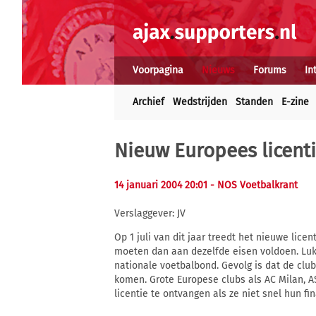
Voorpagina
Nieuws
Forums
In
Archief
Wedstrijden
Standen
E-zine
Nieuw Europees licenti
14 januari 2004 20:01
- NOS Voetbalkrant
Verslaggever: JV
Op 1 juli van dit jaar treedt het nieuwe lice
moeten dan aan dezelfde eisen voldoen. Lukt
nationale voetbalbond. Gevolg is dat de clu
komen. Grote Europese clubs als AC Milan, 
licentie te ontvangen als ze niet snel hun fi