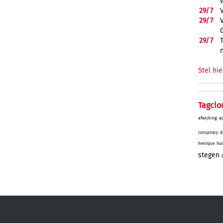
29/
7
29/
7
29/
7
Stel hie
Tagclo
afwijking
a
conspiracy
d
hu
henrique
stegen
t