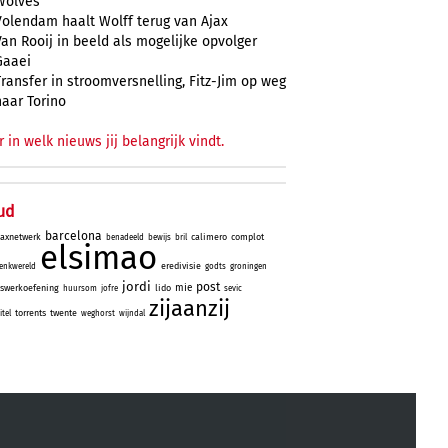
Wolves
Volendam haalt Wolff terug van Ajax
Van Rooij in beeld als mogelijke opvolger
Gaaei
Transfer in stroomversnelling, Fitz-Jim op weg
naar Torino
r in welk nieuws jij belangrijk vindt.
ud
barcelona
jaxnetwerk
calimero
complot
benadeeld
bewijs
bril
elsimao
eredivisie
enkwereld
godts
groningen
jordi
post
mie
iswerkoefening
lido
huursom
jofre
sevic
zijaanzij
torrents
twente
itel
weghorst
wijndal