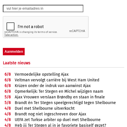
Laatste nieuws
6/
8
Vermoedelijke opstelling Ajax
6/
8
Veltman vervolgt carrière bij West Ham United
6/
8
Krüzen onder de indruk van aanwinst Ajax
6/
8
Opmerkelijk: Ter Stegen en Míchel wijzigen naam
5/
8
Ajax Vrouwen verslaan Brøndby en staan in finale
5/
8
Brandt én Ter Stegen speelgerechtigd tegen Shelbourne
4/
8
Duel met Shelbourne uitverkocht
4/
8
Brandt nog niet ingeschreven door Ajax
4/
8
UEFA zet Turkse arbiter op duel met Shelbourne
4/
8
Heb jij Ter Stegen al in je favoriete basiself gezet?