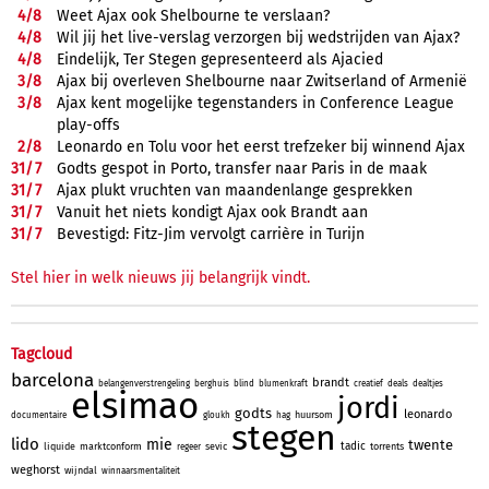
4/
8
Weet Ajax ook Shelbourne te verslaan?
4/
8
Wil jij het live-verslag verzorgen bij wedstrijden van Ajax?
4/
8
Eindelijk, Ter Stegen gepresenteerd als Ajacied
3/
8
Ajax bij overleven Shelbourne naar Zwitserland of Armenië
3/
8
Ajax kent mogelijke tegenstanders in Conference League
play-offs
2/
8
Leonardo en Tolu voor het eerst trefzeker bij winnend Ajax
31/
7
Godts gespot in Porto, transfer naar Paris in de maak
31/
7
Ajax plukt vruchten van maandenlange gesprekken
31/
7
Vanuit het niets kondigt Ajax ook Brandt aan
31/
7
Bevestigd: Fitz-Jim vervolgt carrière in Turijn
Stel hier in welk nieuws jij belangrijk vindt.
Tagcloud
barcelona
brandt
belangenverstrengeling
berghuis
blind
blumenkraft
creatief
deals
dealtjes
elsimao
jordi
godts
leonardo
huursom
documentaire
gloukh
hag
stegen
lido
mie
twente
tadic
liquide
marktconform
sevic
torrents
regeer
weghorst
wijndal
winnaarsmentaliteit