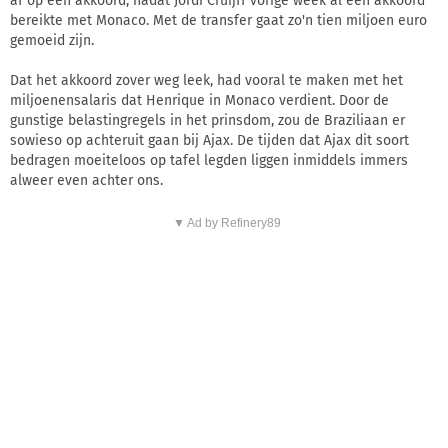
af op een akkoord, nadat Jordi Cruijff vorige week al een akkoord
bereikte met Monaco. Met de transfer gaat zo'n tien miljoen euro
gemoeid zijn.
Dat het akkoord zover weg leek, had vooral te maken met het
miljoenensalaris dat Henrique in Monaco verdient. Door de
gunstige belastingregels in het prinsdom, zou de Braziliaan er
sowieso op achteruit gaan bij Ajax. De tijden dat Ajax dit soort
bedragen moeiteloos op tafel legden liggen inmiddels immers
alweer even achter ons.
▼ Ad by Refinery89