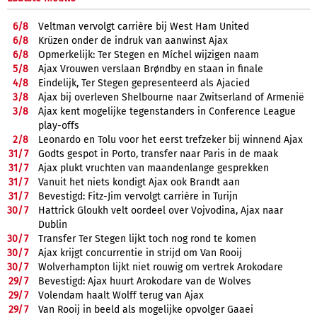
6/
8
Veltman vervolgt carrière bij West Ham United
6/
8
Krüzen onder de indruk van aanwinst Ajax
6/
8
Opmerkelijk: Ter Stegen en Míchel wijzigen naam
5/
8
Ajax Vrouwen verslaan Brøndby en staan in finale
4/
8
Eindelijk, Ter Stegen gepresenteerd als Ajacied
3/
8
Ajax bij overleven Shelbourne naar Zwitserland of Armenië
3/
8
Ajax kent mogelijke tegenstanders in Conference League
play-offs
2/
8
Leonardo en Tolu voor het eerst trefzeker bij winnend Ajax
31/
7
Godts gespot in Porto, transfer naar Paris in de maak
31/
7
Ajax plukt vruchten van maandenlange gesprekken
31/
7
Vanuit het niets kondigt Ajax ook Brandt aan
31/
7
Bevestigd: Fitz-Jim vervolgt carrière in Turijn
30/
7
Hattrick Gloukh velt oordeel over Vojvodina, Ajax naar
Dublin
30/
7
Transfer Ter Stegen lijkt toch nog rond te komen
30/
7
Ajax krijgt concurrentie in strijd om Van Rooij
30/
7
Wolverhampton lijkt niet rouwig om vertrek Arokodare
29/
7
Bevestigd: Ajax huurt Arokodare van de Wolves
29/
7
Volendam haalt Wolff terug van Ajax
29/
7
Van Rooij in beeld als mogelijke opvolger Gaaei