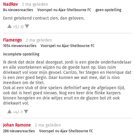
NadRav
2 ma
geleden
84 nieuwsreacties
Voorspel nu Ajax-Shelbourne FC
geen opstelling
Eerst getekend contract zien, dan geloven.
+5/-0
Flamengo
2 ma
geleden
1054 nieuwsreacties
Voorspel nu Ajax-Shelbourne FC
incomplete opstelling
Ik denk dat deze deal doorgaat. Jordi is een goede onderhandelaar
en alle voortekenen wijzen nu de goede kant op. Glas ruim
driekwart vol voor mijn gevoel. Carrizo, Ter Stegen en Henrique dat
is een zeer goed begin. Daar kunnen we wat mee, dat is nivo
meedoen om de titel.
Ook al een stuk of drie spelers definitief weg de afgelopen tijd,
ook dat is heel goed nieuws. Nog een keer drie flinke karpers
binnen hengelen en drie witjes eruit en de glazen bol zit ook
driekwart vol.
+4/-1
Johan Ramone
2 ma
geleden
286 nieuwsreacties
Voorspel nu Ajax-Shelbourne FC