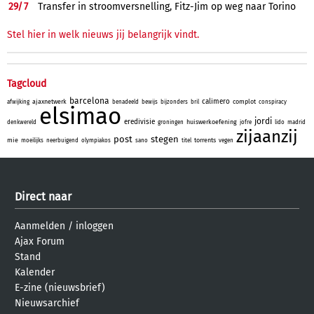
29/
7
Transfer in stroomversnelling, Fitz-Jim op weg naar Torino
Stel hier in welk nieuws jij belangrijk vindt.
Tagcloud
barcelona
calimero
ajaxnetwerk
complot
afwijking
benadeeld
bewijs
bijzonders
bril
conspiracy
elsimao
jordi
eredivisie
huiswerkoefening
denkwereld
groningen
jofre
lido
madrid
zijaanzij
post
stegen
mie
torrents
moeilijks
neerbuigend
olympiakos
sano
titel
vegen
Direct naar
Aanmelden
/
inloggen
Ajax Forum
Stand
Kalender
E-zine (nieuwsbrief)
Nieuwsarchief