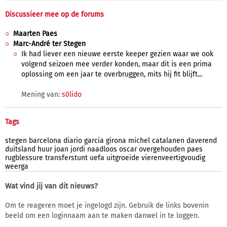
Discussieer mee op de forums
Maarten Paes
Marc-André ter Stegen
Ik had liever een nieuwe eerste keeper gezien waar we ook
volgend seizoen mee verder konden, maar dit is een prima
oplossing om een jaar te overbruggen, mits hij fit blijft...
Mening van:
s0lido
Tags
stegen
barcelona
diario
garcia
girona
michel
catalanen
daverend
duitsland
huur
joan
jordi
naadloos
oscar
overgehouden
paes
rugblessure
transferstunt
uefa
uitgroeide
vierenveertigvoudig
weerga
Wat vind jij van dit nieuws?
Om te reageren moet je ingelogd zijn. Gebruik de links bovenin
beeld om een loginnaam aan te maken danwel in te loggen.