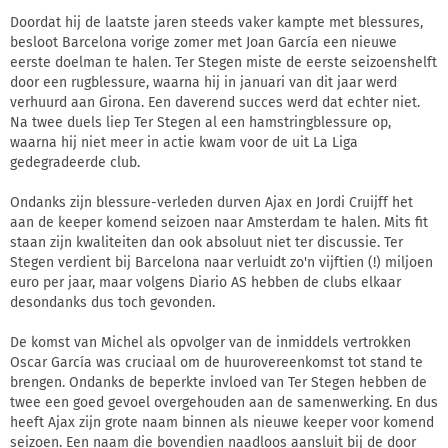
Doordat hij de laatste jaren steeds vaker kampte met blessures,
besloot Barcelona vorige zomer met Joan García een nieuwe
eerste doelman te halen. Ter Stegen miste de eerste seizoenshelft
door een rugblessure, waarna hij in januari van dit jaar werd
verhuurd aan Girona. Een daverend succes werd dat echter niet.
Na twee duels liep Ter Stegen al een hamstringblessure op,
waarna hij niet meer in actie kwam voor de uit La Liga
gedegradeerde club.
Ondanks zijn blessure-verleden durven Ajax en Jordi Cruijff het
aan de keeper komend seizoen naar Amsterdam te halen. Mits fit
staan zijn kwaliteiten dan ook absoluut niet ter discussie. Ter
Stegen verdient bij Barcelona naar verluidt zo'n vijftien (!) miljoen
euro per jaar, maar volgens Diario AS hebben de clubs elkaar
desondanks dus toch gevonden.
De komst van Michel als opvolger van de inmiddels vertrokken
Oscar García was cruciaal om de huurovereenkomst tot stand te
brengen. Ondanks de beperkte invloed van Ter Stegen hebben de
twee een goed gevoel overgehouden aan de samenwerking. En dus
heeft Ajax zijn grote naam binnen als nieuwe keeper voor komend
seizoen. Een naam die bovendien naadloos aansluit bij de door