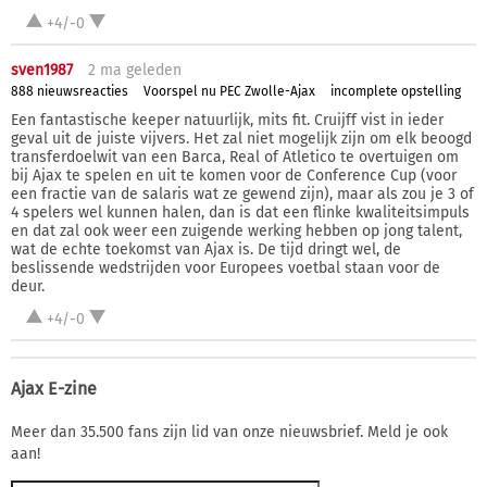
+4/-0
sven1987
2 ma
geleden
888 nieuwsreacties
Voorspel nu PEC Zwolle-Ajax
incomplete opstelling
Een fantastische keeper natuurlijk, mits fit. Cruijff vist in ieder
geval uit de juiste vijvers. Het zal niet mogelijk zijn om elk beoogd
transferdoelwit van een Barca, Real of Atletico te overtuigen om
bij Ajax te spelen en uit te komen voor de Conference Cup (voor
een fractie van de salaris wat ze gewend zijn), maar als zou je 3 of
4 spelers wel kunnen halen, dan is dat een flinke kwaliteitsimpuls
en dat zal ook weer een zuigende werking hebben op jong talent,
wat de echte toekomst van Ajax is. De tijd dringt wel, de
beslissende wedstrijden voor Europees voetbal staan voor de
deur.
+4/-0
Ajax E-zine
Meer dan 35.500 fans zijn lid van onze nieuwsbrief. Meld je ook
aan!