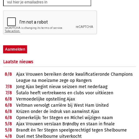
Laatste nieuws
8/
8
Ajax Vrouwen bereiken derde kwalificatieronde Champions
League na moeizame zege op Rangers
7/
8
Jong Ajax begint nieuw seizoen met nederlaag
7/
8
Šutalo heeft vertrekwens en clubs voor uitkiezen
6/
8
Vermoedelijke opstelling Ajax
6/
8
Veltman vervolgt carrière bij West Ham United
6/
8
Krüzen onder de indruk van aanwinst Ajax
6/
8
Opmerkelijk: Ter Stegen en Míchel wijzigen naam
5/
8
Ajax Vrouwen verslaan Brøndby en staan in finale
5/
8
Brandt én Ter Stegen speelgerechtigd tegen Shelbourne
4/
8
Duel met Shelbourne uitverkocht