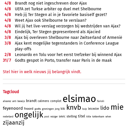
4/
8
Brandt nog niet ingeschreven door Ajax
4/
8
UEFA zet Turkse arbiter op duel met Shelbourne
4/
8
Heb jij Ter Stegen al in je favoriete basiself gezet?
4/
8
Weet Ajax ook Shelbourne te verslaan?
4/
8
Wil jij het live-verslag verzorgen bij wedstrijden van Ajax?
4/
8
Eindelijk, Ter Stegen gepresenteerd als Ajacied
3/
8
Ajax bij overleven Shelbourne naar Zwitserland of Armenië
3/
8
Ajax kent mogelijke tegenstanders in Conference League
play-offs
2/
8
Leonardo en Tolu voor het eerst trefzeker bij winnend Ajax
31/
7
Godts gespot in Porto, transfer naar Paris in de maak
Stel hier in welk nieuws jij belangrijk vindt.
Tagcloud
elsimao
brandt
calimero
complot
alvarez
bewijs
farioli
anti
mie
knvb
lido
feyenoord
fnoord
kiki
leicester
godts
groningen
jong
kuip
ongelijk
titel
stelling
sevic
title
tottenham
nederland
post
reiziger
when
zijaanzij