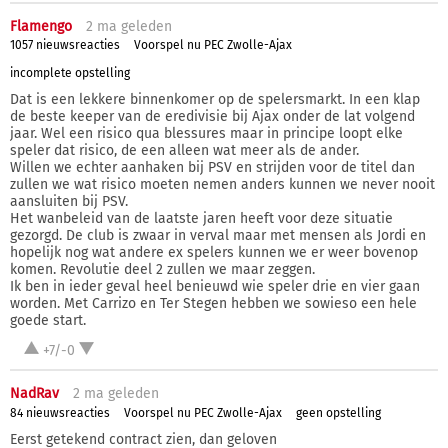
Flamengo
2 ma
geleden
1057 nieuwsreacties
Voorspel nu PEC Zwolle-Ajax
incomplete opstelling
Dat is een lekkere binnenkomer op de spelersmarkt. In een klap
de beste keeper van de eredivisie bij Ajax onder de lat volgend
jaar. Wel een risico qua blessures maar in principe loopt elke
speler dat risico, de een alleen wat meer als de ander.
Willen we echter aanhaken bij PSV en strijden voor de titel dan
zullen we wat risico moeten nemen anders kunnen we never nooit
aansluiten bij PSV.
Het wanbeleid van de laatste jaren heeft voor deze situatie
gezorgd. De club is zwaar in verval maar met mensen als Jordi en
hopelijk nog wat andere ex spelers kunnen we er weer bovenop
komen. Revolutie deel 2 zullen we maar zeggen.
Ik ben in ieder geval heel benieuwd wie speler drie en vier gaan
worden. Met Carrizo en Ter Stegen hebben we sowieso een hele
goede start.
+7/-0
NadRav
2 ma
geleden
84 nieuwsreacties
Voorspel nu PEC Zwolle-Ajax
geen opstelling
Eerst getekend contract zien, dan geloven