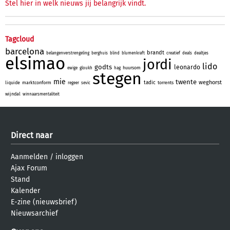
Stel hier in welk nieuws jij belangrijk vindt.
Tagcloud
barcelona
brandt
belangenverstrengeling
berghuis
blind
blumenkraft
creatief
deals
dealtjes
elsimao
jordi
lido
godts
leonardo
huursom
ewige
gloukh
hag
stegen
mie
twente
weghorst
tadic
liquide
marktconform
torrents
regeer
sevic
wijndal
winnaarsmentaliteit
Direct naar
Aanmelden
/
inloggen
Ajax Forum
Stand
Kalender
E-zine (nieuwsbrief)
Nieuwsarchief