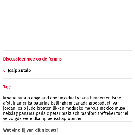
Discussieer mee op de forums
Josip Sutalo
Tags
kroatie
sutalo
engeland
openingsduel
ghana
henderson
kane
afsluit
amerika
baturina
bellingham
canada
groepsduel
ivan
jordan
josip
jude
kroaten
likken
madueke
marcus
mexico
musa
nekslag
panama
perisic
petar
praktisch
rashford
trefzeker
tuchel
verzorgde
wereldkampioenschap
wonden
Wat vind jij van dit nieuws?