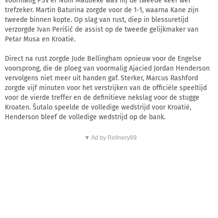
voormalig PSV'er Noni Madueke was hij de tweede keer wel
trefzeker. Martin Baturina zorgde voor de 1-1, waarna Kane zijn
tweede binnen kopte. Op slag van rust, diep in blessuretijd
verzorgde Ivan Perišić de assist op de tweede gelijkmaker van
Petar Musa en Kroatië.
Direct na rust zorgde Jude Bellingham opnieuw voor de Engelse
voorsprong, die de ploeg van voormalig Ajacied Jordan Henderson
vervolgens niet meer uit handen gaf. Sterker, Marcus Rashford
zorgde vijf minuten voor het verstrijken van de officiële speeltijd
voor de vierde treffer en de definitieve nekslag voor de stugge
Kroaten. Šutalo speelde de volledige wedstrijd voor Kroatië,
Henderson bleef de volledige wedstrijd op de bank.
▼ Ad by Refinery89