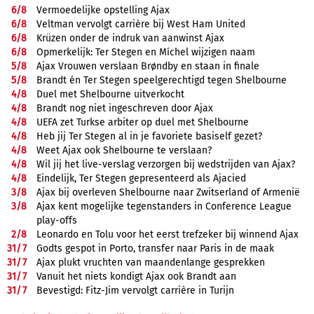
6/
8
Vermoedelijke opstelling Ajax
6/
8
Veltman vervolgt carrière bij West Ham United
6/
8
Krüzen onder de indruk van aanwinst Ajax
6/
8
Opmerkelijk: Ter Stegen en Míchel wijzigen naam
5/
8
Ajax Vrouwen verslaan Brøndby en staan in finale
5/
8
Brandt én Ter Stegen speelgerechtigd tegen Shelbourne
4/
8
Duel met Shelbourne uitverkocht
4/
8
Brandt nog niet ingeschreven door Ajax
4/
8
UEFA zet Turkse arbiter op duel met Shelbourne
4/
8
Heb jij Ter Stegen al in je favoriete basiself gezet?
4/
8
Weet Ajax ook Shelbourne te verslaan?
4/
8
Wil jij het live-verslag verzorgen bij wedstrijden van Ajax?
4/
8
Eindelijk, Ter Stegen gepresenteerd als Ajacied
3/
8
Ajax bij overleven Shelbourne naar Zwitserland of Armenië
3/
8
Ajax kent mogelijke tegenstanders in Conference League
play-offs
2/
8
Leonardo en Tolu voor het eerst trefzeker bij winnend Ajax
31/
7
Godts gespot in Porto, transfer naar Paris in de maak
31/
7
Ajax plukt vruchten van maandenlange gesprekken
31/
7
Vanuit het niets kondigt Ajax ook Brandt aan
31/
7
Bevestigd: Fitz-Jim vervolgt carrière in Turijn