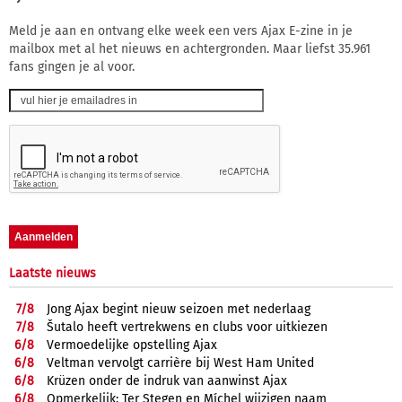
Meld je aan en ontvang elke week een vers Ajax E-zine in je
mailbox met al het nieuws en achtergronden. Maar liefst 35.961
fans gingen je al voor.
Laatste nieuws
7/
8
Jong Ajax begint nieuw seizoen met nederlaag
7/
8
Šutalo heeft vertrekwens en clubs voor uitkiezen
6/
8
Vermoedelijke opstelling Ajax
6/
8
Veltman vervolgt carrière bij West Ham United
6/
8
Krüzen onder de indruk van aanwinst Ajax
6/
8
Opmerkelijk: Ter Stegen en Míchel wijzigen naam