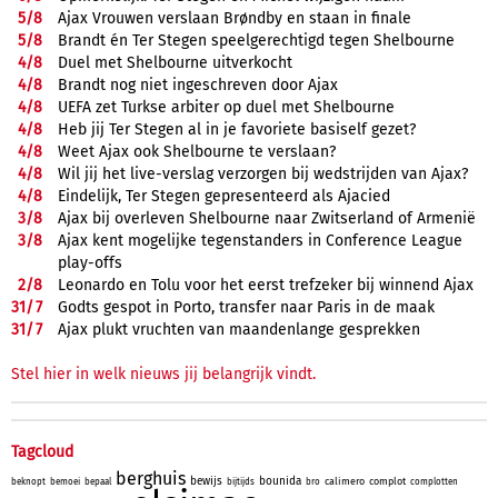
5/
8
Ajax Vrouwen verslaan Brøndby en staan in finale
5/
8
Brandt én Ter Stegen speelgerechtigd tegen Shelbourne
4/
8
Duel met Shelbourne uitverkocht
4/
8
Brandt nog niet ingeschreven door Ajax
4/
8
UEFA zet Turkse arbiter op duel met Shelbourne
4/
8
Heb jij Ter Stegen al in je favoriete basiself gezet?
4/
8
Weet Ajax ook Shelbourne te verslaan?
4/
8
Wil jij het live-verslag verzorgen bij wedstrijden van Ajax?
4/
8
Eindelijk, Ter Stegen gepresenteerd als Ajacied
3/
8
Ajax bij overleven Shelbourne naar Zwitserland of Armenië
3/
8
Ajax kent mogelijke tegenstanders in Conference League
play-offs
2/
8
Leonardo en Tolu voor het eerst trefzeker bij winnend Ajax
31/
7
Godts gespot in Porto, transfer naar Paris in de maak
31/
7
Ajax plukt vruchten van maandenlange gesprekken
Stel hier in welk nieuws jij belangrijk vindt.
Tagcloud
berghuis
bewijs
bounida
calimero
complot
beknopt
bemoei
bepaal
bijtijds
bro
complotten