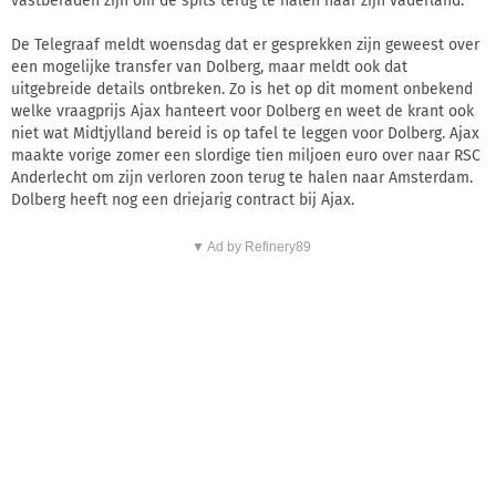
vastberaden zijn om de spits terug te halen naar zijn vaderland.
De Telegraaf meldt woensdag dat er gesprekken zijn geweest over
een mogelijke transfer van Dolberg, maar meldt ook dat
uitgebreide details ontbreken. Zo is het op dit moment onbekend
welke vraagprijs Ajax hanteert voor Dolberg en weet de krant ook
niet wat Midtjylland bereid is op tafel te leggen voor Dolberg. Ajax
maakte vorige zomer een slordige tien miljoen euro over naar RSC
Anderlecht om zijn verloren zoon terug te halen naar Amsterdam.
Dolberg heeft nog een driejarig contract bij Ajax.
▼ Ad by Refinery89