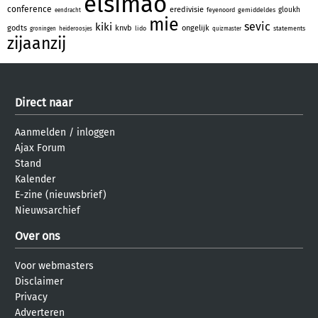
elsimao
conference
eredivisie
gloukh
feyenoord
gemiddeldes
eendracht
mie
sevic
kiki
godts
knvb
ongelijk
lido
statements
groningen
heideroosjes
quizmaster
zijaanzij
Direct naar
Aanmelden
/
inloggen
Ajax Forum
Stand
Kalender
E-zine (nieuwsbrief)
Nieuwsarchief
Over ons
Voor webmasters
Disclaimer
Privacy
Adverteren