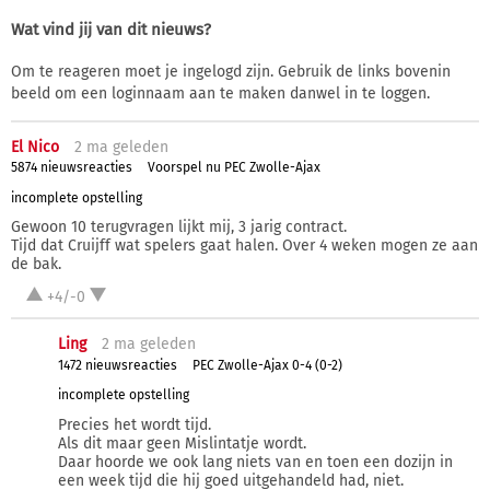
Wat vind jij van dit nieuws?
Om te reageren moet je ingelogd zijn. Gebruik de links bovenin
beeld om een loginnaam aan te maken danwel in te loggen.
El Nico
2 ma
geleden
5874 nieuwsreacties
Voorspel nu PEC Zwolle-Ajax
incomplete opstelling
Gewoon 10 terugvragen lijkt mij, 3 jarig contract.
Tijd dat Cruijff wat spelers gaat halen. Over 4 weken mogen ze aan
de bak.
+4/-0
Ling
2 ma
geleden
1472 nieuwsreacties
PEC Zwolle-Ajax 0-4 (0-2)
incomplete opstelling
Precies het wordt tijd.
Als dit maar geen Mislintatje wordt.
Daar hoorde we ook lang niets van en toen een dozijn in
een week tijd die hij goed uitgehandeld had, niet.