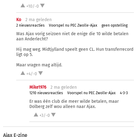
+10/-0
Ko
2 ma
geleden
2 nieuwsreacties
Voorspel nu PEC Zwolle-Ajax
geen opstelling
Was Ajax vorig seizoen niet de enige die 10 wilde betalen
aan Anderlecht?
Hij mag weg. Midtjylland speelt geen CL. Hun transferrecord
ligt op 5.
Maar vragen mag altijd.
+4/-0
Mike1976
2 ma
geleden
1210 nieuwsreacties
Voorspel nu PEC Zwolle-Ajax
4-3-3
Er was één club die meer wilde betalen, maar
Dolberg zelf wou alleen naar Ajax.
+3/-0
Ajax E-zine