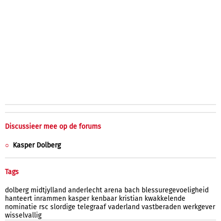
Discussieer mee op de forums
Kasper Dolberg
Tags
dolberg
midtjylland
anderlecht
arena
bach
blessuregevoeligheid
hanteert
inrammen
kasper
kenbaar
kristian
kwakkelende
nominatie
rsc
slordige
telegraaf
vaderland
vastberaden
werkgever
wisselvallig