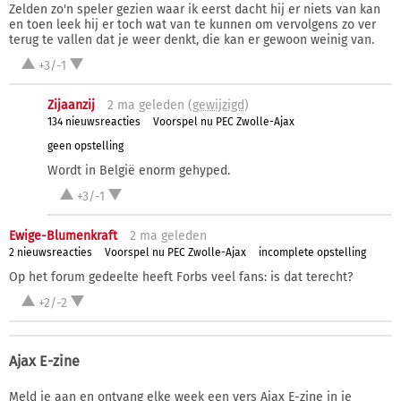
Zelden zo'n speler gezien waar ik eerst dacht hij er niets van kan
en toen leek hij er toch wat van te kunnen om vervolgens zo ver
terug te vallen dat je weer denkt, die kan er gewoon weinig van.
+3/-1
Zijaanzij
2 ma
geleden (
gewijzigd
)
134 nieuwsreacties
Voorspel nu PEC Zwolle-Ajax
geen opstelling
Wordt in België enorm gehyped.
+3/-1
Ewige-Blumenkraft
2 ma
geleden
2 nieuwsreacties
Voorspel nu PEC Zwolle-Ajax
incomplete opstelling
Op het forum gedeelte heeft Forbs veel fans: is dat terecht?
+2/-2
Ajax E-zine
Meld je aan en ontvang elke week een vers Ajax E-zine in je