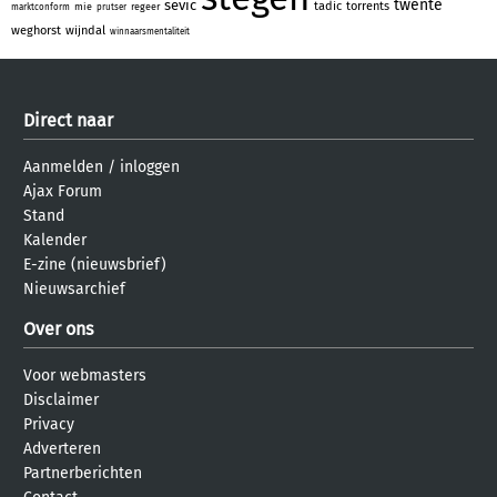
twente
sevic
tadic
torrents
mie
regeer
marktconform
prutser
weghorst
wijndal
winnaarsmentaliteit
Direct naar
Aanmelden
/
inloggen
Ajax Forum
Stand
Kalender
E-zine (nieuwsbrief)
Nieuwsarchief
Over ons
Voor webmasters
Disclaimer
Privacy
Adverteren
Partnerberichten