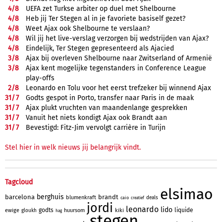
4/
8
UEFA zet Turkse arbiter op duel met Shelbourne
4/
8
Heb jij Ter Stegen al in je favoriete basiself gezet?
4/
8
Weet Ajax ook Shelbourne te verslaan?
4/
8
Wil jij het live-verslag verzorgen bij wedstrijden van Ajax?
4/
8
Eindelijk, Ter Stegen gepresenteerd als Ajacied
3/
8
Ajax bij overleven Shelbourne naar Zwitserland of Armenië
3/
8
Ajax kent mogelijke tegenstanders in Conference League
play-offs
2/
8
Leonardo en Tolu voor het eerst trefzeker bij winnend Ajax
31/
7
Godts gespot in Porto, transfer naar Paris in de maak
31/
7
Ajax plukt vruchten van maandenlange gesprekken
31/
7
Vanuit het niets kondigt Ajax ook Brandt aan
31/
7
Bevestigd: Fitz-Jim vervolgt carrière in Turijn
Stel hier in welk nieuws jij belangrijk vindt.
Tagcloud
elsimao
berghuis
barcelona
brandt
blumenkraft
deals
caio
creatief
jordi
leonardo
lido
godts
liquide
ewige
huursom
kiki
gloukh
hag
stegen