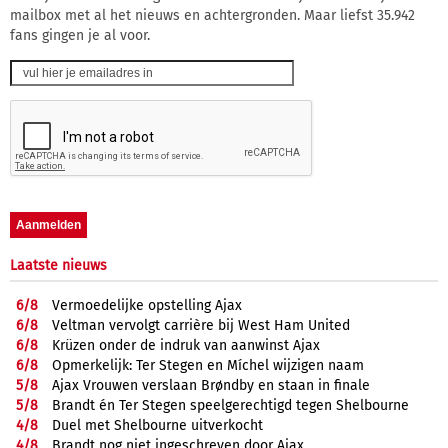
mailbox met al het nieuws en achtergronden. Maar liefst 35.942
fans gingen je al voor.
Laatste nieuws
6/
8
Vermoedelijke opstelling Ajax
6/
8
Veltman vervolgt carrière bij West Ham United
6/
8
Krüzen onder de indruk van aanwinst Ajax
6/
8
Opmerkelijk: Ter Stegen en Míchel wijzigen naam
5/
8
Ajax Vrouwen verslaan Brøndby en staan in finale
5/
8
Brandt én Ter Stegen speelgerechtigd tegen Shelbourne
4/
8
Duel met Shelbourne uitverkocht
4/
8
Brandt nog niet ingeschreven door Ajax