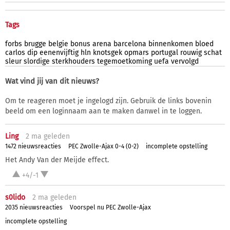
Tags
forbs
brugge
belgie
bonus
arena
barcelona
binnenkomen
bloed
carlos
dip
eenenvijftig
hln
knotsgek
opmars
portugal
rouwig
schat
sleur
slordige
sterkhouders
tegemoetkoming
uefa
vervolgd
Wat vind jij van dit nieuws?
Om te reageren moet je ingelogd zijn. Gebruik de links bovenin
beeld om een loginnaam aan te maken danwel in te loggen.
Ling
2 ma
geleden
1472 nieuwsreacties
PEC Zwolle-Ajax 0-4 (0-2)
incomplete opstelling
Het Andy Van der Meijde effect.
+4/-1
s0lido
2 ma
geleden
2035 nieuwsreacties
Voorspel nu PEC Zwolle-Ajax
incomplete opstelling