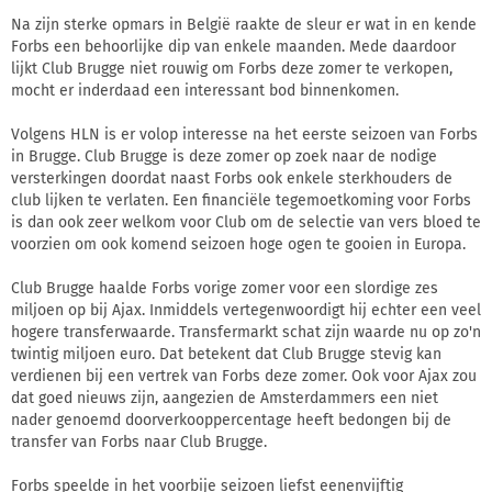
Na zijn sterke opmars in België raakte de sleur er wat in en kende
Forbs een behoorlijke dip van enkele maanden. Mede daardoor
lijkt Club Brugge niet rouwig om Forbs deze zomer te verkopen,
mocht er inderdaad een interessant bod binnenkomen.
Volgens HLN is er volop interesse na het eerste seizoen van Forbs
in Brugge. Club Brugge is deze zomer op zoek naar de nodige
versterkingen doordat naast Forbs ook enkele sterkhouders de
club lijken te verlaten. Een financiële tegemoetkoming voor Forbs
is dan ook zeer welkom voor Club om de selectie van vers bloed te
voorzien om ook komend seizoen hoge ogen te gooien in Europa.
Club Brugge haalde Forbs vorige zomer voor een slordige zes
miljoen op bij Ajax. Inmiddels vertegenwoordigt hij echter een veel
hogere transferwaarde. Transfermarkt schat zijn waarde nu op zo'n
twintig miljoen euro. Dat betekent dat Club Brugge stevig kan
verdienen bij een vertrek van Forbs deze zomer. Ook voor Ajax zou
dat goed nieuws zijn, aangezien de Amsterdammers een niet
nader genoemd doorverkooppercentage heeft bedongen bij de
transfer van Forbs naar Club Brugge.
Forbs speelde in het voorbije seizoen liefst eenenvijftig