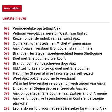
Laatste nieuws
6/
8
Vermoedelijke opstelling Ajax
6/
8
Veltman vervolgt carrière bij West Ham United
6/
8
Krüzen onder de indruk van aanwinst Ajax
6/
8
Opmerkelijk: Ter Stegen en Míchel wijzigen naam
5/
8
Ajax Vrouwen verslaan Brøndby en staan in finale
5/
8
Brandt én Ter Stegen speelgerechtigd tegen Shelbourne
4/
8
Duel met Shelbourne uitverkocht
4/
8
Brandt nog niet ingeschreven door Ajax
4/
8
UEFA zet Turkse arbiter op duel met Shelbourne
4/
8
Heb jij Ter Stegen al in je favoriete basiself gezet?
4/
8
Weet Ajax ook Shelbourne te verslaan?
4/
8
Wil jij het live-verslag verzorgen bij wedstrijden van Ajax?
4/
8
Eindelijk, Ter Stegen gepresenteerd als Ajacied
3/
8
Ajax bij overleven Shelbourne naar Zwitserland of Armenië
3/
8
Ajax kent mogelijke tegenstanders in Conference League
play-offs
2/
8
Leonardo en Tolu voor het eerst trefzeker bij winnend Ajax