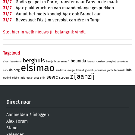
31/
7
Godts gespot in Porto, transfer naar Paris in de maak
31/
7
Ajax plukt vruchten van maandenlange gesprekken
31/
7
Vanuit het niets kondigt Ajax ook Brandt aan
31/
7
Bevestigd: Fitz-Jim vervolgt carrière in Turijn
Stel hier in welk nieuws jij belangrijk vindt.
Tagcloud
berghuis
bounida
alom
blumenkraft
brandt
carrizo
complot
barcelona
bewijs
conceicao
elsimao
dolberg
lido
ewige
fitheid
gloukh
jordi
leonardo
derk
eredivisie
johanssen
zijaanzij
sevic
stegen
mie
madrid
michel
oscar
post
prikt
Direct naar
Aanmelden
/
inloggen
Ajax Forum
Stand
Kalender